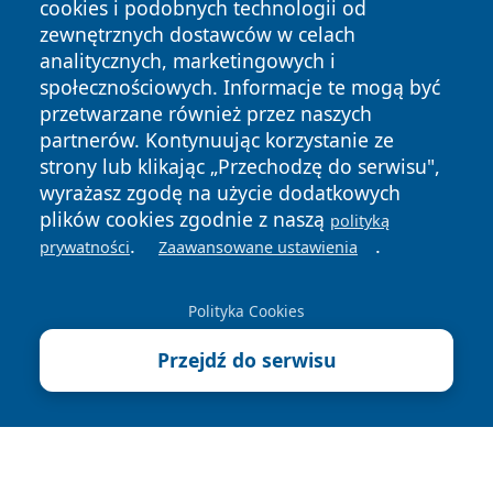
cookies i podobnych technologii od
zewnętrznych dostawców w celach
analitycznych, marketingowych i
społecznościowych. Informacje te mogą być
przetwarzane również przez naszych
partnerów. Kontynuując korzystanie ze
strony lub klikając „Przechodzę do serwisu",
Copyright © 2026 kochamsiedlce.pl Wszystkie prawa
zastrzeżone.
wyrażasz zgodę na użycie dodatkowych
plików cookies zgodnie z naszą
polityką
.
.
prywatności
Zaawansowane ustawienia
Polityka
Polityka
News
Autorzy
Prywatności
Cookies
Polityka Cookies
Przejdź do serwisu