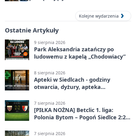
Kolejne wydarzenia
Ostatnie Artykuły
9 sierpnia 2026
Park Aleksandria zatańczy po
ludowemu z kapelą „Chodowiacy”
8 sierpnia 2026
Apteki w Siedlcach - godziny
otwarcia, dyżury, apteka
całodobowa
7 sierpnia 2026
[PIŁKA NOŻNA] Betclic 1. liga:
Polonia Bytom – Pogoń Siedlce 2:2.
Pogoń odrobiła straty w
emocjonującej końcówce
7 sierpnia 2026