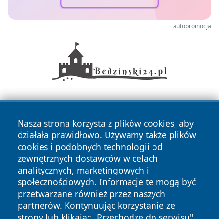
autopromocja
Nasza strona korzysta z plików cookies, aby
działała prawidłowo. Używamy także plików
cookies i podobnych technologii od
zewnętrznych dostawców w celach
Copyright © 2026 kochamsiedlce.pl Wszystkie prawa
analitycznych, marketingowych i
zastrzeżone.
społecznościowych. Informacje te mogą być
przetwarzane również przez naszych
partnerów. Kontynuując korzystanie ze
Polityka
Polityka
News
Autorzy
strony lub klikając „Przechodzę do serwisu",
Prywatności
Cookies