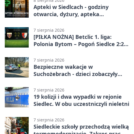
8 sierpnia 2026
Apteki w Siedlcach - godziny
otwarcia, dyżury, apteka
całodobowa
7 sierpnia 2026
[PIŁKA NOŻNA] Betclic 1. liga:
Polonia Bytom – Pogoń Siedlce 2:2.
Pogoń odrobiła straty w
emocjonującej końcówce
7 sierpnia 2026
Bezpieczne wakacje w
Suchożebrach - dzieci zobaczyły
pracę służb
7 sierpnia 2026
19 kolizji i dwa wypadki w rejonie
Siedlec. W obu uczestniczyli nieletni
7 sierpnia 2026
Siedleckie szkoły przechodzą wielką
termomodernizację. Zakres prac