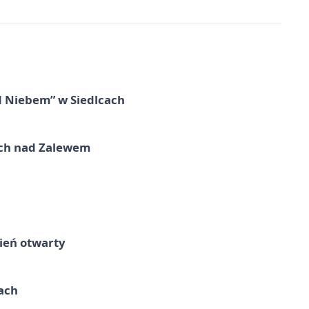
d Niebem” w Siedlcach
kich nad Zalewem
ień otwarty
cach