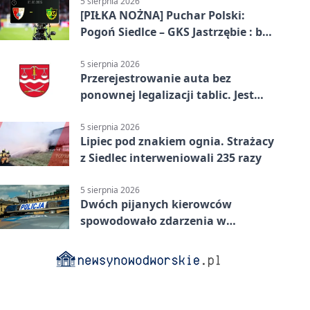
5 sierpnia 2026
[PIŁKA NOŻNA] Puchar Polski:
Pogoń Siedlce – GKS Jastrzębie : bez
gry, awans gospodarzy
5 sierpnia 2026
Przerejestrowanie auta bez
ponownej legalizacji tablic. Jest
ważna zmiana
5 sierpnia 2026
Lipiec pod znakiem ognia. Strażacy
z Siedlec interweniowali 235 razy
5 sierpnia 2026
Dwóch pijanych kierowców
spowodowało zdarzenia w
powiecie siedleckim