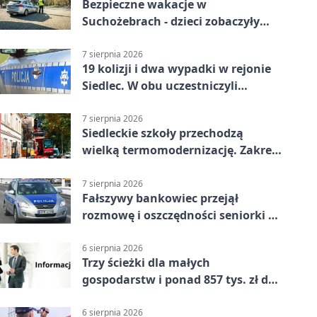
Bezpieczne wakacje w
Suchożebrach - dzieci zobaczyły
pracę służb
7 sierpnia 2026
19 kolizji i dwa wypadki w rejonie
Siedlec. W obu uczestniczyli
nieletni
7 sierpnia 2026
Siedleckie szkoły przechodzą
wielką termomodernizację. Zakres
prac jest szeroki
7 sierpnia 2026
Fałszywy bankowiec przejął
rozmowę i oszczędności seniorki z
Siedlec
6 sierpnia 2026
Trzy ścieżki dla małych
gospodarstw i ponad 857 tys. zł do
zdobycia
6 sierpnia 2026