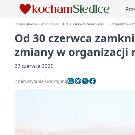
Prz
Strona główna
Wiadomości
Od 30 czerwca zamknięcie ul. Partyzantów i z
Od 30 czerwca zamknię
zmiany w organizacji 
27 czerwca 2025
2 min czytania
Udostępnij