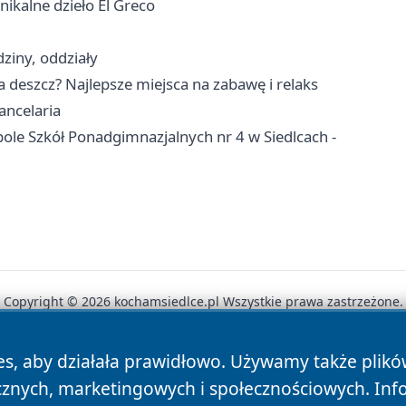
nikalne dzieło El Greco
dziny, oddziały
a deszcz? Najlepsze miejsca na zabawę i relaks
ancelaria
pole Szkół Ponadgimnazjalnych nr 4 w Siedlcach -
Copyright © 2026 kochamsiedlce.pl Wszystkie prawa zastrzeżone.
es, aby działała prawidłowo. Używamy także plik
News
Autorzy
Polityka Prywatności
Polityka Cookie
cznych, marketingowych i społecznościowych. Inf