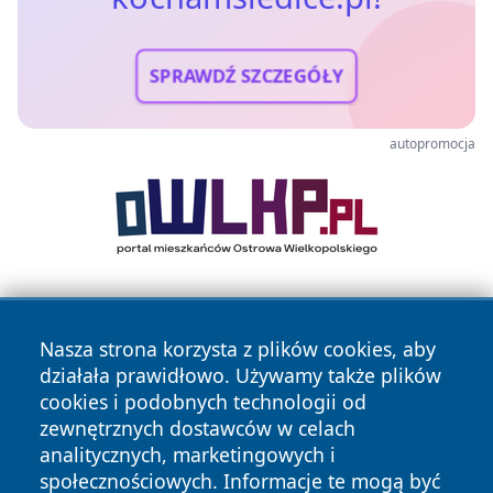
SPRAWDŹ SZCZEGÓŁY
autopromocja
Nasza strona korzysta z plików cookies, aby
działała prawidłowo. Używamy także plików
cookies i podobnych technologii od
zewnętrznych dostawców w celach
Copyright © 2026 kochamsiedlce.pl Wszystkie prawa
analitycznych, marketingowych i
zastrzeżone.
społecznościowych. Informacje te mogą być