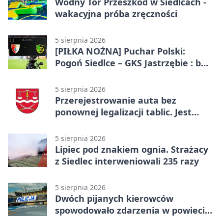
Wodny Tor Przeszkód w Siedlcach -
wakacyjna próba zręczności
5 sierpnia 2026
[PIŁKA NOŻNA] Puchar Polski:
Pogoń Siedlce – GKS Jastrzębie : bez
gry, awans gospodarzy
5 sierpnia 2026
Przerejestrowanie auta bez
ponownej legalizacji tablic. Jest
ważna zmiana
5 sierpnia 2026
Lipiec pod znakiem ognia. Strażacy
z Siedlec interweniowali 235 razy
5 sierpnia 2026
Dwóch pijanych kierowców
spowodowało zdarzenia w powiecie