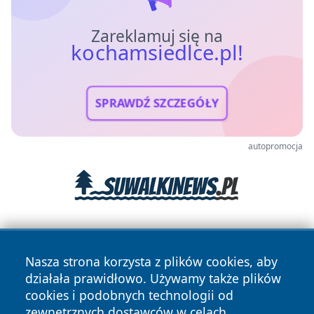
Zareklamuj się na
kochamsiedlce.pl!
SPRAWDŹ SZCZEGÓŁY
autopromocja
Nasza strona korzysta z plików cookies, aby
działała prawidłowo. Używamy także plików
cookies i podobnych technologii od
zewnętrznych dostawców w celach