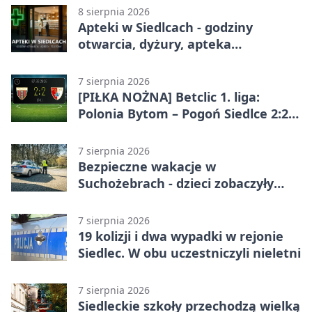
8 sierpnia 2026
Apteki w Siedlcach - godziny
otwarcia, dyżury, apteka
całodobowa
7 sierpnia 2026
[PIŁKA NOŻNA] Betclic 1. liga:
Polonia Bytom – Pogoń Siedlce 2:2.
Pogoń odrobiła straty w
emocjonującej końcówce
7 sierpnia 2026
Bezpieczne wakacje w
Suchożebrach - dzieci zobaczyły
pracę służb
7 sierpnia 2026
19 kolizji i dwa wypadki w rejonie
Siedlec. W obu uczestniczyli nieletni
7 sierpnia 2026
Siedleckie szkoły przechodzą wielką