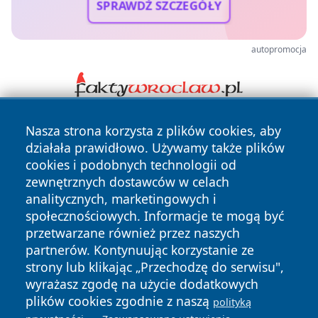
SPRAWDŹ SZCZEGÓŁY
autopromocja
Nasza strona korzysta z plików cookies, aby
działała prawidłowo. Używamy także plików
cookies i podobnych technologii od
zewnętrznych dostawców w celach
analitycznych, marketingowych i
Copyright © 2026 kochamsiedlce.pl Wszystkie prawa
społecznościowych. Informacje te mogą być
zastrzeżone.
przetwarzane również przez naszych
partnerów. Kontynuując korzystanie ze
strony lub klikając „Przechodzę do serwisu",
Polityka
Polityka
wyrażasz zgodę na użycie dodatkowych
News
Autorzy
Prywatności
Cookies
plików cookies zgodnie z naszą
polityką