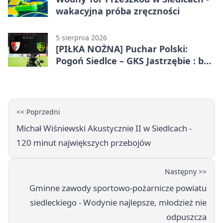
wakacyjna próba zręczności
5 sierpnia 2026
[PIŁKA NOŻNA] Puchar Polski:
Pogoń Siedlce – GKS Jastrzębie : bez
gry, awans gospodarzy
<< Poprzedni
Michał Wiśniewski Akustycznie II w Siedlcach -
120 minut największych przebojów
Następny >>
Gminne zawody sportowo-pożarnicze powiatu
siedleckiego - Wodynie najlepsze, młodzież nie
odpuszcza