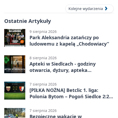
Kolejne wydarzenia
Ostatnie Artykuły
9 sierpnia 2026
Park Aleksandria zatańczy po
ludowemu z kapelą „Chodowiacy”
8 sierpnia 2026
Apteki w Siedlcach - godziny
otwarcia, dyżury, apteka
całodobowa
7 sierpnia 2026
[PIŁKA NOŻNA] Betclic 1. liga:
Polonia Bytom – Pogoń Siedlce 2:2.
Pogoń odrobiła straty w
emocjonującej końcówce
7 sierpnia 2026
Bezpieczne wakacje w