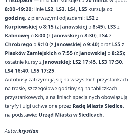
1 listopada
— linia
LS1
kursuje co
20 minut
w godz.
8:00–19:20
; linie
LS2
,
LS3
,
LS4
,
LS5
kursują co
godzinę
, z pierwszymi odjazdami:
LS2
z
Kurpiowskiej
o
8:15
(z
Janowskiej
o
8:45
),
LS3
z
Kalinowej
o
8:00
(z
Janowskiej
o
8:30
),
LS4
z
Chrobrego
o
9:10
(z
Janowskiej
o
9:40
) oraz
LS5
z
Piasków Zamiejskich
o
7:55
(z
Janowskiej
o
8:25
);
ostatnie kursy z
Janowskiej
:
LS2 17:45
,
LS3 17:30
,
LS4 16:40
,
LS5 17:25
.
Autobusy zatrzymują się na wszystkich przystankach
na trasie, szczegółowe godziny są na tabliczkach
przystankowych, a na liniach specjalnych obowiązują
taryfy i ulgi uchwalone przez
Radę Miasta Siedlce
.
na podstawie:
Urząd Miasta w Siedlcach
.
Autor:
krystian