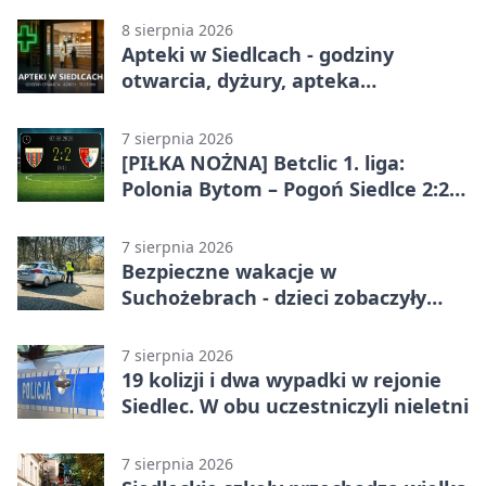
8 sierpnia 2026
Apteki w Siedlcach - godziny
otwarcia, dyżury, apteka
całodobowa
7 sierpnia 2026
[PIŁKA NOŻNA] Betclic 1. liga:
Polonia Bytom – Pogoń Siedlce 2:2.
Pogoń odrobiła straty w
emocjonującej końcówce
7 sierpnia 2026
Bezpieczne wakacje w
Suchożebrach - dzieci zobaczyły
pracę służb
7 sierpnia 2026
19 kolizji i dwa wypadki w rejonie
Siedlec. W obu uczestniczyli nieletni
7 sierpnia 2026