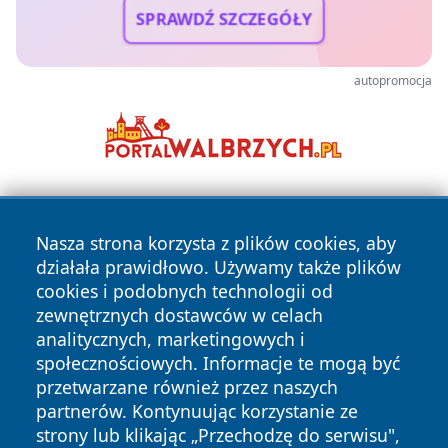
SPRAWDŹ SZCZEGÓŁY
autopromocja
Nasza strona korzysta z plików cookies, aby
działała prawidłowo. Używamy także plików
cookies i podobnych technologii od
zewnętrznych dostawców w celach
Copyright © 2026 kochamsiedlce.pl Wszystkie prawa
analitycznych, marketingowych i
zastrzeżone.
społecznościowych. Informacje te mogą być
przetwarzane również przez naszych
partnerów. Kontynuując korzystanie ze
Polityka
Polityka
News
Autorzy
strony lub klikając „Przechodzę do serwisu",
Prywatności
Cookies