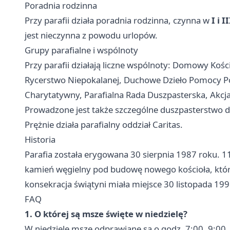
Poradnia rodzinna
Przy parafii działa poradnia rodzinna, czynna w
I i 
jest nieczynna z powodu urlopów.
Grupy parafialne i wspólnoty
Przy parafii działają liczne wspólnoty: Domowy Kości
Rycerstwo Niepokalanej, Duchowe Dzieło Pomocy Po
Charytatywny, Parafialna Rada Duszpasterska, Akcja 
Prowadzone jest także szczególne duszpasterstwo dl
Prężnie działa parafialny oddział Caritas.
Historia
Parafia została erygowana 30 sierpnia 1987 roku.
kamień węgielny pod budowę nowego kościoła, któr
konsekracja świątyni miała miejsce 30 listopada 199
FAQ
1. O której są msze święte w niedzielę?
W niedzielę msze odprawiane są o godz. 7:00, 9:00,