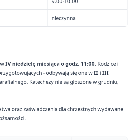
9.00-10.00
nieczynna
j w
IV niedzielę miesiąca o godz. 11:00
. Rodzice i
 przygotowujących - odbywają się one w
II i III
rafialnego. Katechezy nie są głoszone w grudniu,
stwa oraz zaświadczenia dla chrzestnych wydawane
tożsamości.