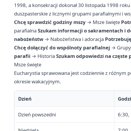
1998, a konsekracji dokonał 30 listopada 1998 roku 
duszpasterskie z licznymi grupami parafialnymi i w
Chcę sprawdzić godziny mszy
→
Msze święte
Pot
parafialna
Szukam informacji o sakramentach i
nabożeństw
→
Nabożeństwa i adoracja
Potrzebuj
Chcę dołączyć do wspólnoty parafialnej
→
Grupy 
parafii
→
Historia
Szukam odpowiedzi na częste 
Msze święte
Eucharystia sprawowana jest codziennie z różnym p
okresie wakacyjnym.
Dzień
Godz
Dzień powszedni
6:30,
Niedziela
7:00,