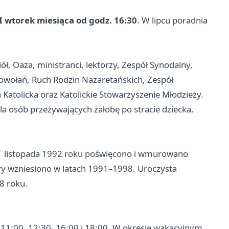
III wtorek miesiąca od godz. 16:30
. W lipcu poradnia
ół, Oaza, ministranci, lektorzy, Zespół Synodalny,
wołań, Ruch Rodzin Nazaretańskich, Zespół
Katolicka oraz Katolickie Stowarzyszenie Młodzieży.
a osób przeżywających żałobę po stracie dziecka.
 11 listopada 1992 roku poświęcono i wmurowano
y wzniesiono w latach 1991–1998. Uroczysta
8 roku.
 11:00, 12:30, 16:00 i 18:00. W okresie wakacyjnym