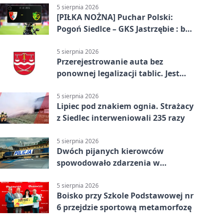
5 sierpnia 2026
[PIŁKA NOŻNA] Puchar Polski:
Pogoń Siedlce – GKS Jastrzębie : bez
gry, awans gospodarzy
5 sierpnia 2026
Przerejestrowanie auta bez
ponownej legalizacji tablic. Jest
ważna zmiana
5 sierpnia 2026
Lipiec pod znakiem ognia. Strażacy
z Siedlec interweniowali 235 razy
5 sierpnia 2026
Dwóch pijanych kierowców
spowodowało zdarzenia w
powiecie siedleckim
5 sierpnia 2026
Boisko przy Szkole Podstawowej nr
6 przejdzie sportową metamorfozę