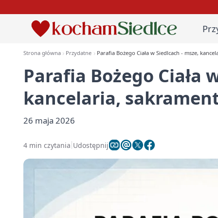
Prz
Strona główna
Przydatne
Parafia Bożego Ciała w Siedlcach - msze, kancel
Parafia Bożego Ciała w
kancelaria, sakramen
26 maja 2026
4 min czytania
Udostępnij