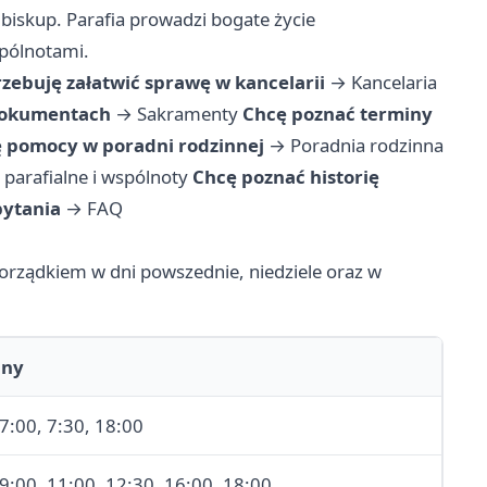
biskup. Parafia prowadzi bogate życie
spólnotami.
rzebuję załatwić sprawę w kancelarii
→
Kancelaria
 dokumentach
→
Sakramenty
Chcę poznać terminy
ę pomocy w poradni rodzinnej
→
Poradnia rodzinna
parafialne i wspólnoty
Chcę poznać historię
pytania
→
FAQ
orządkiem w dni powszednie, niedziele oraz w
iny
 7:00, 7:30, 18:00
 9:00, 11:00, 12:30, 16:00, 18:00