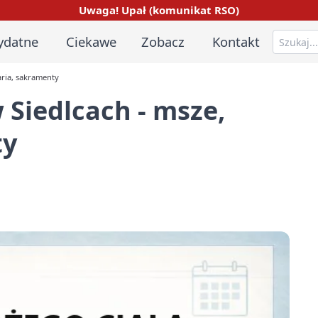
Uwaga! Upał (komunikat RSO)
ydatne
Ciekawe
Zobacz
Kontakt
aria, sakramenty
 Siedlcach - msze,
ty