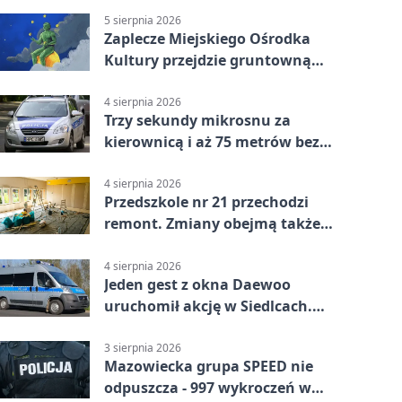
5 sierpnia 2026
Zaplecze Miejskiego Ośrodka
Kultury przejdzie gruntowną
modernizację
4 sierpnia 2026
Trzy sekundy mikrosnu za
kierownicą i aż 75 metrów bez
kontroli
4 sierpnia 2026
Przedszkole nr 21 przechodzi
remont. Zmiany obejmą także
łazienkę
4 sierpnia 2026
Jeden gest z okna Daewoo
uruchomił akcję w Siedlcach.
Zatrzymano sześć osób
3 sierpnia 2026
Mazowiecka grupa SPEED nie
odpuszcza - 997 wykroczeń w