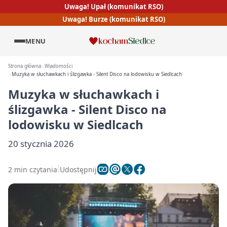
Uwaga! Upał (komunikat RSO)
Uwaga! Burze (komunikat RSO)
MENU
Strona główna
Wiadomości
Muzyka w słuchawkach i ślizgawka - Silent Disco na lodowisku w Siedlcach
Muzyka w słuchawkach i
ślizgawka - Silent Disco na
lodowisku w Siedlcach
20 stycznia 2026
2 min czytania
Udostępnij