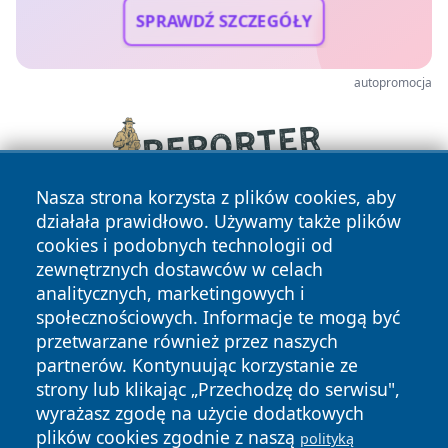
SPRAWDŹ SZCZEGÓŁY
autopromocja
Nasza strona korzysta z plików cookies, aby
działała prawidłowo. Używamy także plików
cookies i podobnych technologii od
zewnętrznych dostawców w celach
analitycznych, marketingowych i
społecznościowych. Informacje te mogą być
przetwarzane również przez naszych
Copyright © 2026 kochamsiedlce.pl Wszystkie prawa
partnerów. Kontynuując korzystanie ze
zastrzeżone.
strony lub klikając „Przechodzę do serwisu",
wyrażasz zgodę na użycie dodatkowych
plików cookies zgodnie z naszą
polityką