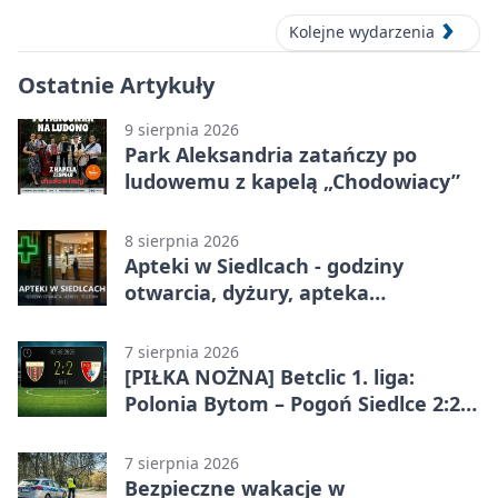
Kolejne wydarzenia
Ostatnie Artykuły
9 sierpnia 2026
Park Aleksandria zatańczy po
ludowemu z kapelą „Chodowiacy”
8 sierpnia 2026
Apteki w Siedlcach - godziny
otwarcia, dyżury, apteka
całodobowa
7 sierpnia 2026
[PIŁKA NOŻNA] Betclic 1. liga:
Polonia Bytom – Pogoń Siedlce 2:2.
Pogoń odrobiła straty w
emocjonującej końcówce
7 sierpnia 2026
Bezpieczne wakacje w