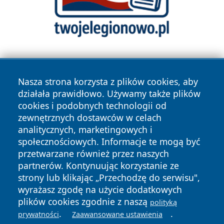
Nasza strona korzysta z plików cookies, aby
działała prawidłowo. Używamy także plików
cookies i podobnych technologii od
zewnętrznych dostawców w celach
Copyright © 2026 kochamsiedlce.pl Wszystkie prawa
analitycznych, marketingowych i
zastrzeżone.
społecznościowych. Informacje te mogą być
przetwarzane również przez naszych
partnerów. Kontynuując korzystanie ze
Polityka
Polityka
News
Autorzy
strony lub klikając „Przechodzę do serwisu",
Prywatności
Cookies
wyrażasz zgodę na użycie dodatkowych
plików cookies zgodnie z naszą
polityką
.
.
prywatności
Zaawansowane ustawienia