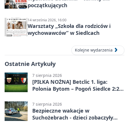
początkujących
14 września 2026, 16:00
Warsztaty „Szkoła dla rodziców i
wychowawców” w Siedlcach
Kolejne wydarzenia
Ostatnie Artykuły
7 sierpnia 2026
[PIŁKA NOŻNA] Betclic 1. liga:
Polonia Bytom – Pogoń Siedlce 2:2.
Pogoń odrobiła straty w
emocjonującej końcówce
7 sierpnia 2026
Bezpieczne wakacje w
Suchożebrach - dzieci zobaczyły
pracę służb