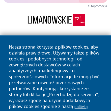
autopromocja
Nasza strona korzysta z plików cookies, aby
działała prawidłowo. Używamy także plików
cookies i podobnych technologii od
zewnętrznych dostawców w celach
Copyright © 2026 kochamsiedlce.pl Wszystkie prawa
analitycznych, marketingowych i
zastrzeżone.
społecznościowych. Informacje te mogą być
przetwarzane również przez naszych
partnerów. Kontynuując korzystanie ze
Polityka
Polityka
News
Autorzy
strony lub klikając „Przechodzę do serwisu",
Prywatności
Cookies
wyrażasz zgodę na użycie dodatkowych
plików cookies zgodnie z naszą
polityką