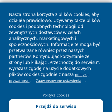
Nasza strona korzysta z plików cookies, aby
działała prawidłowo. Używamy także plików
cookies i podobnych technologii od
zewnętrznych dostawców w celach
Copyright © 2026 kochamsiedlce.pl Wszystkie prawa
analitycznych, marketingowych i
zastrzeżone.
społecznościowych. Informacje te mogą być
przetwarzane również przez naszych
partnerów. Kontynuując korzystanie ze
Polityka
Polityka
News
Autorzy
strony lub klikając „Przechodzę do serwisu",
Prywatności
Cookies
wyrażasz zgodę na użycie dodatkowych
plików cookies zgodnie z naszą
polityką
.
.
prywatności
Zaawansowane ustawienia
Polityka Cookies
Przejdź do serwisu