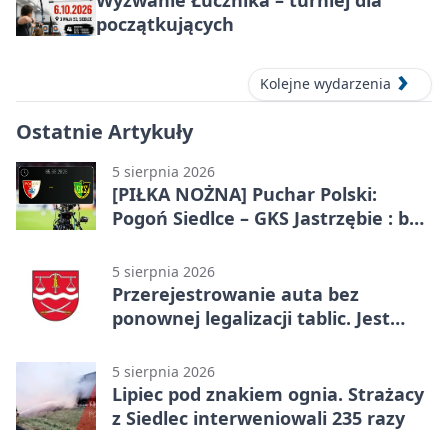
Wyzwanie Łucznika – turniej dla
początkujących
Kolejne wydarzenia
Ostatnie Artykuły
5 sierpnia 2026
[PIŁKA NOŻNA] Puchar Polski:
Pogoń Siedlce – GKS Jastrzębie : bez
gry, awans gospodarzy
5 sierpnia 2026
Przerejestrowanie auta bez
ponownej legalizacji tablic. Jest
ważna zmiana
5 sierpnia 2026
Lipiec pod znakiem ognia. Strażacy
z Siedlec interweniowali 235 razy