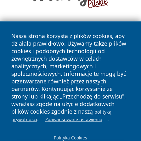
Nasza strona korzysta z plików cookies, aby
działała prawidłowo. Używamy także plików
cookies i podobnych technologii od
zewnętrznych dostawców w celach
Copyright © 2026 kochamsiedlce.pl Wszystkie prawa
analitycznych, marketingowych i
zastrzeżone.
społecznościowych. Informacje te mogą być
przetwarzane również przez naszych
partnerów. Kontynuując korzystanie ze
Polityka
Polityka
News
Autorzy
strony lub klikając „Przechodzę do serwisu",
Prywatności
Cookies
wyrażasz zgodę na użycie dodatkowych
plików cookies zgodnie z naszą
polityką
.
.
prywatności
Zaawansowane ustawienia
Polityka Cookies