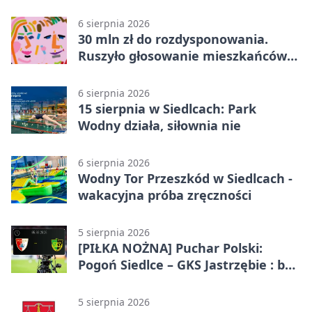
metrów od lasu
6 sierpnia 2026
30 mln zł do rozdysponowania.
Ruszyło głosowanie mieszkańców
Mazowsza
6 sierpnia 2026
15 sierpnia w Siedlcach: Park
Wodny działa, siłownia nie
6 sierpnia 2026
Wodny Tor Przeszkód w Siedlcach -
wakacyjna próba zręczności
5 sierpnia 2026
[PIŁKA NOŻNA] Puchar Polski:
Pogoń Siedlce – GKS Jastrzębie : bez
gry, awans gospodarzy
5 sierpnia 2026