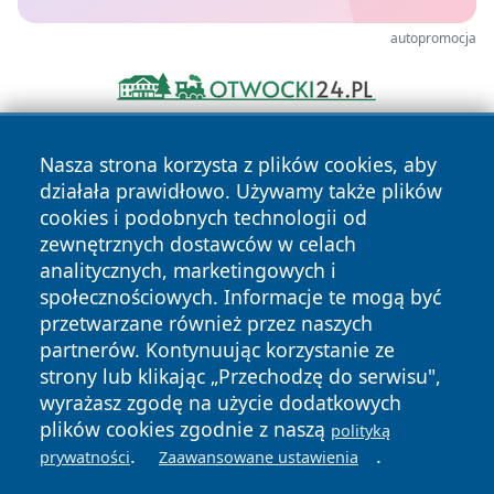
autopromocja
Nasza strona korzysta z plików cookies, aby
działała prawidłowo. Używamy także plików
cookies i podobnych technologii od
zewnętrznych dostawców w celach
analitycznych, marketingowych i
Copyright © 2026 kochamsiedlce.pl Wszystkie prawa
społecznościowych. Informacje te mogą być
zastrzeżone.
przetwarzane również przez naszych
partnerów. Kontynuując korzystanie ze
strony lub klikając „Przechodzę do serwisu",
Polityka
Polityka
News
Autorzy
wyrażasz zgodę na użycie dodatkowych
Prywatności
Cookies
plików cookies zgodnie z naszą
polityką
.
.
prywatności
Zaawansowane ustawienia