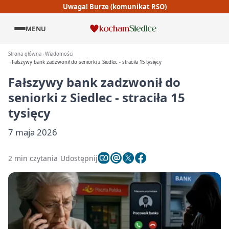
Uwaga! Burze (komunikat RSO)
MENU
Strona główna
Wiadomości
Fałszywy bank zadzwonił do seniorki z Siedlec - straciła 15 tysięcy
Fałszywy bank zadzwonił do
seniorki z Siedlec - straciła 15
tysięcy
7 maja 2026
2 min czytania
Udostępnij