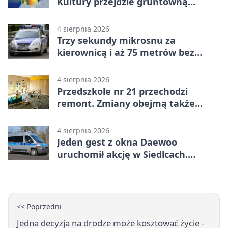
Kultury przejdzie gruntowną
modernizację
4 sierpnia 2026
Trzy sekundy mikrosnu za
kierownicą i aż 75 metrów bez
kontroli
4 sierpnia 2026
Przedszkole nr 21 przechodzi
remont. Zmiany obejmą także
łazienkę
4 sierpnia 2026
Jeden gest z okna Daewoo
uruchomił akcję w Siedlcach.
Zatrzymano sześć osób
<< Poprzedni
Jedna decyzja na drodze może kosztować życie -