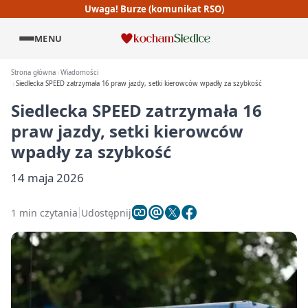
Uwaga! Burze (komunikat RSO)
MENU
Strona główna
Wiadomości
Siedlecka SPEED zatrzymała 16 praw jazdy, setki kierowców wpadły za szybkość
Siedlecka SPEED zatrzymała 16
praw jazdy, setki kierowców
wpadły za szybkość
14 maja 2026
1 min czytania
Udostępnij