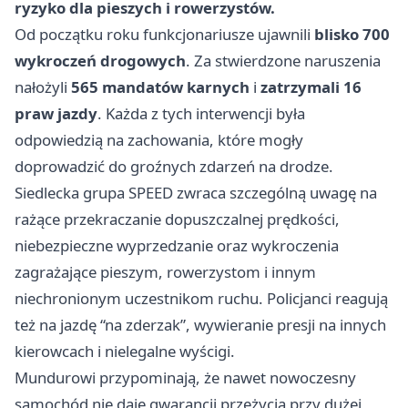
ryzyko dla pieszych i rowerzystów.
Od początku roku funkcjonariusze ujawnili
blisko 700
wykroczeń drogowych
. Za stwierdzone naruszenia
nałożyli
565 mandatów karnych
i
zatrzymali 16
praw jazdy
. Każda z tych interwencji była
odpowiedzią na zachowania, które mogły
doprowadzić do groźnych zdarzeń na drodze.
Siedlecka grupa SPEED zwraca szczególną uwagę na
rażące przekraczanie dopuszczalnej prędkości,
niebezpieczne wyprzedzanie oraz wykroczenia
zagrażające pieszym, rowerzystom i innym
niechronionym uczestnikom ruchu. Policjanci reagują
też na jazdę “na zderzak”, wywieranie presji na innych
kierowcach i nielegalne wyścigi.
Mundurowi przypominają, że nawet nowoczesny
samochód nie daje gwarancji przeżycia przy dużej