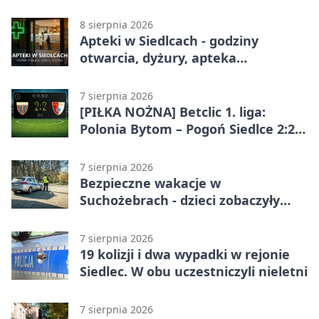
8 sierpnia 2026
Apteki w Siedlcach - godziny
otwarcia, dyżury, apteka
całodobowa
7 sierpnia 2026
[PIŁKA NOŻNA] Betclic 1. liga:
Polonia Bytom – Pogoń Siedlce 2:2.
Pogoń odrobiła straty w
emocjonującej końcówce
7 sierpnia 2026
Bezpieczne wakacje w
Suchożebrach - dzieci zobaczyły
pracę służb
7 sierpnia 2026
19 kolizji i dwa wypadki w rejonie
Siedlec. W obu uczestniczyli nieletni
7 sierpnia 2026