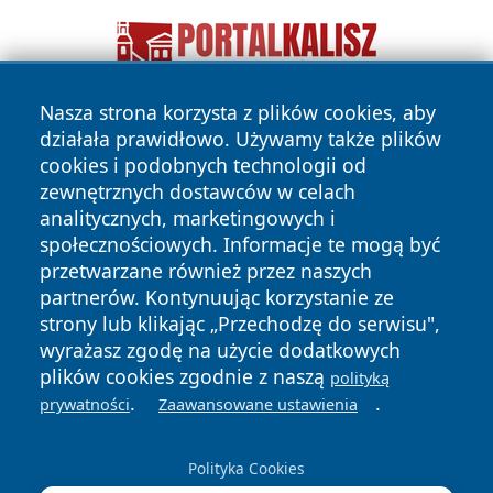
Nasza strona korzysta z plików cookies, aby
działała prawidłowo. Używamy także plików
cookies i podobnych technologii od
zewnętrznych dostawców w celach
analitycznych, marketingowych i
społecznościowych. Informacje te mogą być
Copyright © 2026 kochamsiedlce.pl Wszystkie prawa
przetwarzane również przez naszych
zastrzeżone.
partnerów. Kontynuując korzystanie ze
strony lub klikając „Przechodzę do serwisu",
wyrażasz zgodę na użycie dodatkowych
Polityka
Polityka
News
Autorzy
plików cookies zgodnie z naszą
polityką
Prywatności
Cookies
.
.
prywatności
Zaawansowane ustawienia
Polityka Cookies