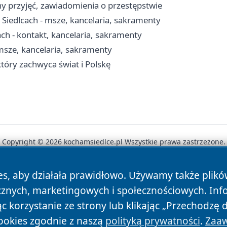
y przyjęć, zawiadomienia o przestępstwie
Siedlcach - msze, kancelaria, sakramenty
ch - kontakt, kancelaria, sakramenty
 msze, kancelaria, sakramenty
który zachwyca świat i Polskę
Copyright © 2026 kochamsiedlce.pl Wszystkie prawa zastrzeżone.
es, aby działała prawidłowo. Używamy także plik
News
Autorzy
Polityka Prywatności
Polityka Cookie
cznych, marketingowych i społecznościowych. Inf
 korzystanie ze strony lub klikając „Przechodzę 
ookies zgodnie z naszą
polityką prywatności
.
Zaaw