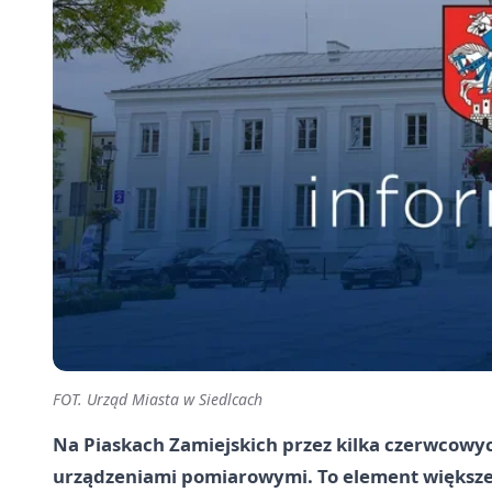
FOT. Urząd Miasta w Siedlcach
Na Piaskach Zamiejskich przez kilka czerwcowy
urządzeniami pomiarowymi. To element większej