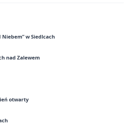
d Niebem” w Siedlcach
kich nad Zalewem
ień otwarty
cach