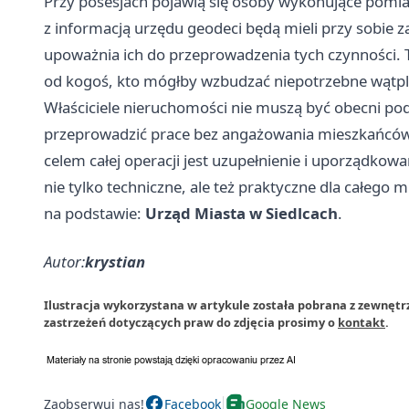
Przy posesjach pojawią się osoby wykonujące pomia
z informacją urzędu geodeci będą mieli przy sobie z
upoważnia ich do przeprowadzenia tych czynności. To
od kogoś, kto mógłby wzbudzać niepotrzebne wątpl
Właściciele nieruchomości nie muszą być obecni po
przeprowadzić prace bez angażowania mieszkańców 
celem całej operacji jest uzupełnienie i uporządko
nie tylko techniczne, ale też praktyczne dla całego m
na podstawie:
Urząd Miasta w Siedlcach
.
Autor:
krystian
Ilustracja wykorzystana w artykule została pobrana z zewnętr
zastrzeżeń dotyczących praw do zdjęcia prosimy o
kontakt
.
Zaobserwuj nas!
Facebook
Google News