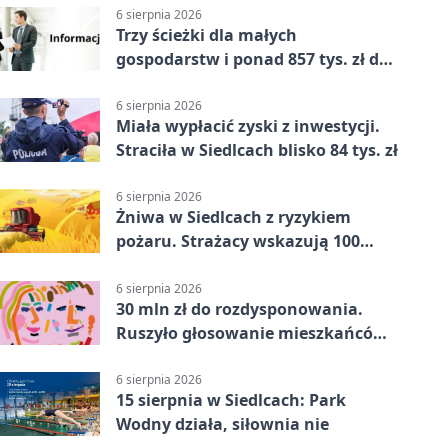
6 sierpnia 2026
Trzy ścieżki dla małych
gospodarstw i ponad 857 tys. zł do
zdobycia
6 sierpnia 2026
Miała wypłacić zyski z inwestycji.
Straciła w Siedlcach blisko 84 tys. zł
6 sierpnia 2026
Żniwa w Siedlcach z ryzykiem
pożaru. Strażacy wskazują 100
metrów od lasu
6 sierpnia 2026
30 mln zł do rozdysponowania.
Ruszyło głosowanie mieszkańców
Mazowsza
6 sierpnia 2026
15 sierpnia w Siedlcach: Park
Wodny działa, siłownia nie