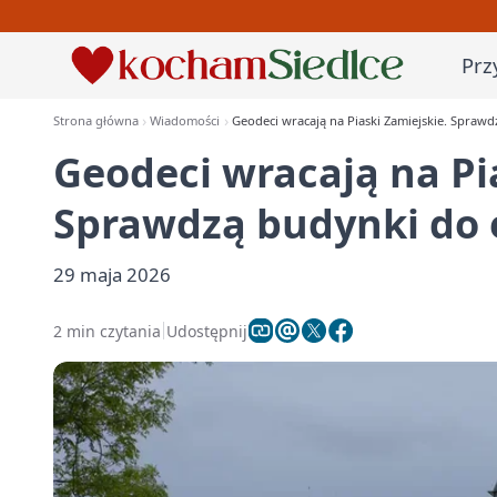
Prz
Strona główna
Wiadomości
Geodeci wracają na Piaski Zamiejskie. Sprawd
Geodeci wracają na Pi
Sprawdzą budynki do 
29 maja 2026
2 min czytania
Udostępnij