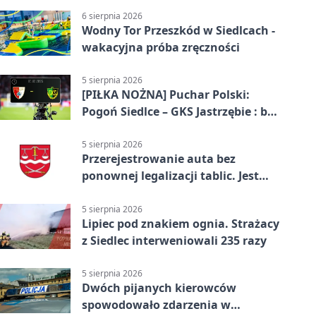
6 sierpnia 2026
Wodny Tor Przeszkód w Siedlcach -
wakacyjna próba zręczności
5 sierpnia 2026
[PIŁKA NOŻNA] Puchar Polski:
Pogoń Siedlce – GKS Jastrzębie : bez
gry, awans gospodarzy
5 sierpnia 2026
Przerejestrowanie auta bez
ponownej legalizacji tablic. Jest
ważna zmiana
5 sierpnia 2026
Lipiec pod znakiem ognia. Strażacy
z Siedlec interweniowali 235 razy
5 sierpnia 2026
Dwóch pijanych kierowców
spowodowało zdarzenia w