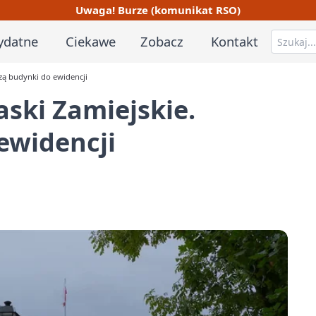
Uwaga! Burze (komunikat RSO)
ydatne
Ciekawe
Zobacz
Kontakt
zą budynki do ewidencji
aski Zamiejskie.
ewidencji