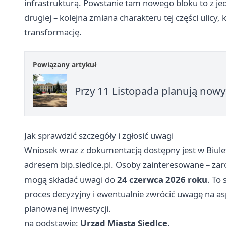
infrastrukturą. Powstanie tam nowego bloku to z j
drugiej – kolejna zmiana charakteru tej części ulicy
transformację.
Powiązany artykuł
Przy 11 Listopada planują nowy
Jak sprawdzić szczegóły i zgłosić uwagi
Wniosek wraz z dokumentacją dostępny jest w Biulet
adresem bip.siedlce.pl. Osoby zainteresowane – zarów
mogą składać uwagi do
24 czerwca 2026 roku
. To
proces decyzyjny i ewentualnie zwrócić uwagę na a
planowanej inwestycji.
na podstawie:
Urząd Miasta Siedlce
.