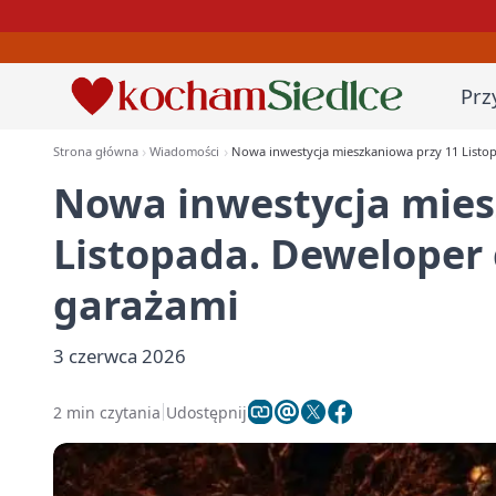
Prz
Strona główna
Wiadomości
Nowa inwestycja mieszkaniowa przy 11 Listo
Nowa inwestycja mies
Listopada. Deweloper
garażami
3 czerwca 2026
2 min czytania
Udostępnij