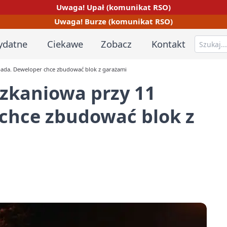
Uwaga! Upał (komunikat RSO)
Uwaga! Burze (komunikat RSO)
ydatne
Ciekawe
Zobacz
Kontakt
pada. Deweloper chce zbudować blok z garażami
zkaniowa przy 11
 chce zbudować blok z