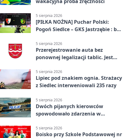
wakacyjna próba zręczności
5 sierpnia 2026
[PIŁKA NOŻNA] Puchar Polski:
Pogoń Siedlce – GKS Jastrzębie : bez
gry, awans gospodarzy
5 sierpnia 2026
Przerejestrowanie auta bez
ponownej legalizacji tablic. Jest
ważna zmiana
5 sierpnia 2026
Lipiec pod znakiem ognia. Strażacy
z Siedlec interweniowali 235 razy
5 sierpnia 2026
Dwóch pijanych kierowców
spowodowało zdarzenia w
powiecie siedleckim
5 sierpnia 2026
Boisko przy Szkole Podstawowej nr