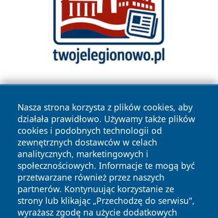
Nasza strona korzysta z plików cookies, aby
działała prawidłowo. Używamy także plików
cookies i podobnych technologii od
zewnętrznych dostawców w celach
Copyright © 2026 kochamsiedlce.pl Wszystkie prawa
analitycznych, marketingowych i
zastrzeżone.
społecznościowych. Informacje te mogą być
przetwarzane również przez naszych
partnerów. Kontynuując korzystanie ze
Polityka
Polityka
News
Autorzy
strony lub klikając „Przechodzę do serwisu",
Prywatności
Cookies
wyrażasz zgodę na użycie dodatkowych