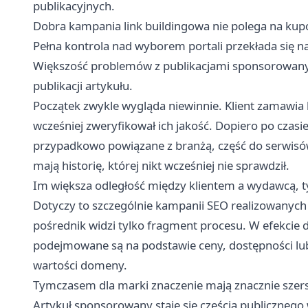
publikacyjnych.
Dobra kampania link buildingowa nie polega na kupow
Pełna kontrola nad wyborem portali przekłada się na
Większość problemów z publikacjami sponsorowany
publikacji artykułu.
Początek zwykle wygląda niewinnie. Klient zamawia 
wcześniej zweryfikował ich jakość. Dopiero po czasie o
przypadkowo powiązane z branżą, część do serwisó
mają historię, której nikt wcześniej nie sprawdził.
Im większa odległość między klientem a wydawcą, t
Dotyczy to szczególnie kampanii SEO realizowanych
pośrednik widzi tylko fragment procesu. W efekcie d
podejmowane są na podstawie ceny, dostępności lub
wartości domeny.
Tymczasem dla marki znaczenie mają znacznie szers
Artykuł sponsorowany staje się częścią publicznego 