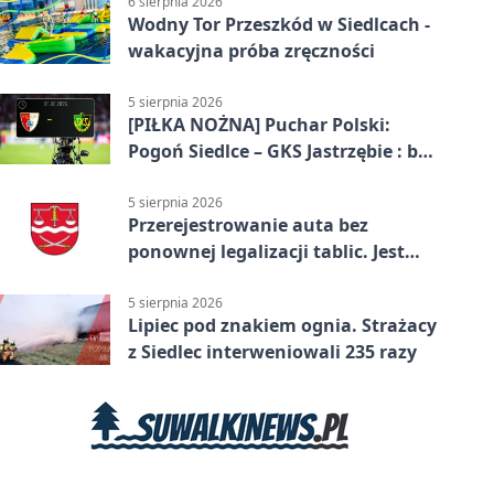
6 sierpnia 2026
Wodny Tor Przeszkód w Siedlcach -
wakacyjna próba zręczności
5 sierpnia 2026
[PIŁKA NOŻNA] Puchar Polski:
Pogoń Siedlce – GKS Jastrzębie : bez
gry, awans gospodarzy
5 sierpnia 2026
Przerejestrowanie auta bez
ponownej legalizacji tablic. Jest
ważna zmiana
5 sierpnia 2026
Lipiec pod znakiem ognia. Strażacy
z Siedlec interweniowali 235 razy