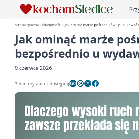
Prz
Strona główna
Wiadomości
Jak ominąć marże pośredników i publikować
Jak ominąć marże poś
bezpośrednio u wyda
9 czerwca 2026
7 min czytania
Udostępnij