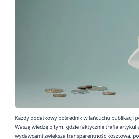
Każdy dodatkowy pośrednik w łańcuchu publikacji p
Waszą wiedzę o tym, gdzie faktycznie trafia artyku
wydawcami zwiększa transparentność kosztową, po