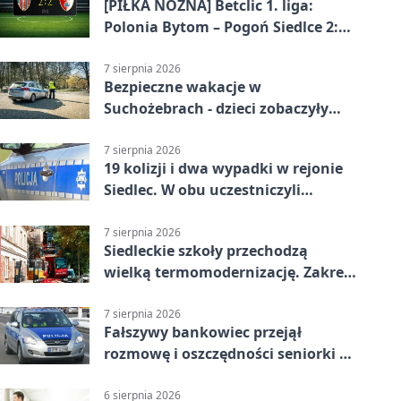
[PIŁKA NOŻNA] Betclic 1. liga:
Polonia Bytom – Pogoń Siedlce 2:2.
Pogoń odrobiła straty w
emocjonującej końcówce
7 sierpnia 2026
Bezpieczne wakacje w
Suchożebrach - dzieci zobaczyły
pracę służb
7 sierpnia 2026
19 kolizji i dwa wypadki w rejonie
Siedlec. W obu uczestniczyli
nieletni
7 sierpnia 2026
Siedleckie szkoły przechodzą
wielką termomodernizację. Zakres
prac jest szeroki
7 sierpnia 2026
Fałszywy bankowiec przejął
rozmowę i oszczędności seniorki z
Siedlec
6 sierpnia 2026