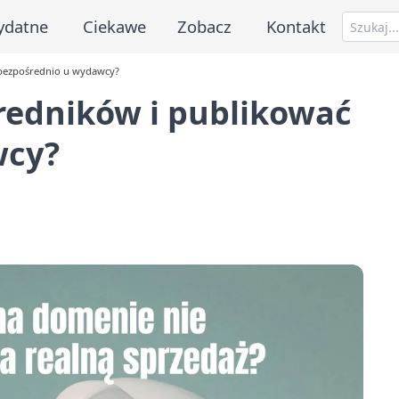
ydatne
Ciekawe
Zobacz
Kontakt
 bezpośrednio u wydawcy?
redników i publikować
wcy?