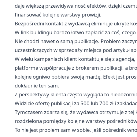
daje większą przewidywalność efektów, dzięki czemu
finansować kolejne warstwy prowizji.
Bezpośredni kontakt z wydawcą eliminuje ukryte ko
W link buildingu bardzo łatwo zapłacić za coś, czego
Nie chodzi nawet o samą publikację. Problem zaczyn
uczestniczących w sprzedaży miejsca pod artykuł 
W wielu kampaniach klient kontaktuje się z agencją,
platforma współpracuje z brokerem publikacji, a br
kolejne ogniwo pobiera swoją marżę. Efekt jest pro
dokładnie ten sam.
Z perspektywy klienta często wygląda to niepozorni
Widzicie ofertę publikacji za 500 lub 700 zł i zakład
Tymczasem zdarza się, że wydawca otrzymuje z tej k
rozdzielona pomiędzy kolejne warstwy pośredników
To nie jest problem sam w sobie, jeśli pośrednik wn