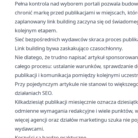
Pełna kontrola nad wyborem portali pozwala budować
chronić markę przed publikacjami w miejscach, któ
zaplanowany link building zaczyna się od świadomeg
kolejnym etapem.
Sieć bezpośrednich wydawców skraca proces publik
Link building bywa zaskakująco czasochłonny.
Nie dlatego, że trudno napisać artykuł sponsorowan
całego procesu: ustalanie warunków, sprawdzanie d
publikacji i komunikacja pomiędzy kolejnymi uczest
Przy pojedynczym artykule nie stanowi to większego
działaniach SEO.
Kilkadziesiąt publikacji miesięcznie oznacza dziesią
odmienne wymagania redakcyjne i wiele punktów, w 
więcej agencji oraz działów marketingu szuka nie poje
wydawcami.
Korzyści są bardzo praktyczne.