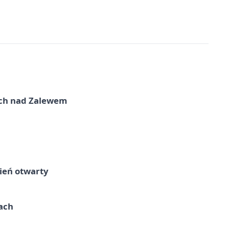
kich nad Zalewem
ień otwarty
cach