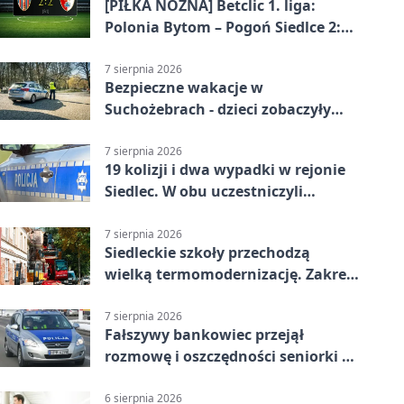
[PIŁKA NOŻNA] Betclic 1. liga:
Polonia Bytom – Pogoń Siedlce 2:2.
Pogoń odrobiła straty w
emocjonującej końcówce
7 sierpnia 2026
Bezpieczne wakacje w
Suchożebrach - dzieci zobaczyły
pracę służb
7 sierpnia 2026
19 kolizji i dwa wypadki w rejonie
Siedlec. W obu uczestniczyli
nieletni
7 sierpnia 2026
Siedleckie szkoły przechodzą
wielką termomodernizację. Zakres
prac jest szeroki
7 sierpnia 2026
Fałszywy bankowiec przejął
rozmowę i oszczędności seniorki z
Siedlec
6 sierpnia 2026