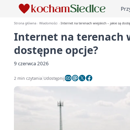
Prz
Strona główna
Wiadomości
Internet na terenach wiejskich – jakie są dost
Internet na terenach w
dostępne opcje?
9 czerwca 2026
2 min czytania
Udostępnij