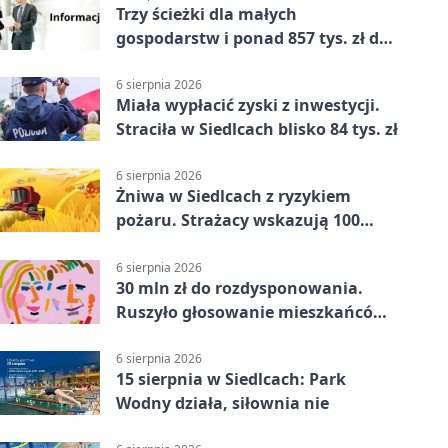
Trzy ścieżki dla małych
gospodarstw i ponad 857 tys. zł do
zdobycia
6 sierpnia 2026
Miała wypłacić zyski z inwestycji.
Straciła w Siedlcach blisko 84 tys. zł
6 sierpnia 2026
Żniwa w Siedlcach z ryzykiem
pożaru. Strażacy wskazują 100
metrów od lasu
6 sierpnia 2026
30 mln zł do rozdysponowania.
Ruszyło głosowanie mieszkańców
Mazowsza
6 sierpnia 2026
15 sierpnia w Siedlcach: Park
Wodny działa, siłownia nie