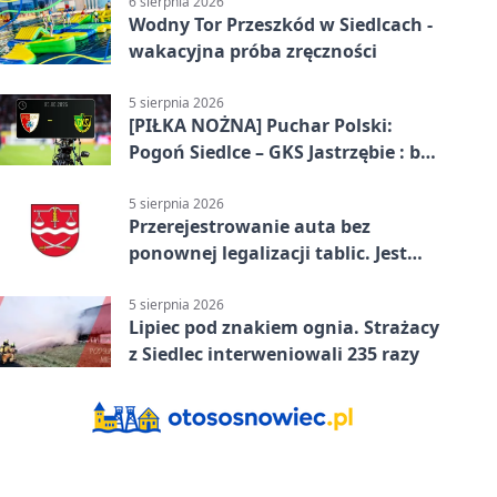
6 sierpnia 2026
Wodny Tor Przeszkód w Siedlcach -
wakacyjna próba zręczności
5 sierpnia 2026
[PIŁKA NOŻNA] Puchar Polski:
Pogoń Siedlce – GKS Jastrzębie : bez
gry, awans gospodarzy
5 sierpnia 2026
Przerejestrowanie auta bez
ponownej legalizacji tablic. Jest
ważna zmiana
5 sierpnia 2026
Lipiec pod znakiem ognia. Strażacy
z Siedlec interweniowali 235 razy