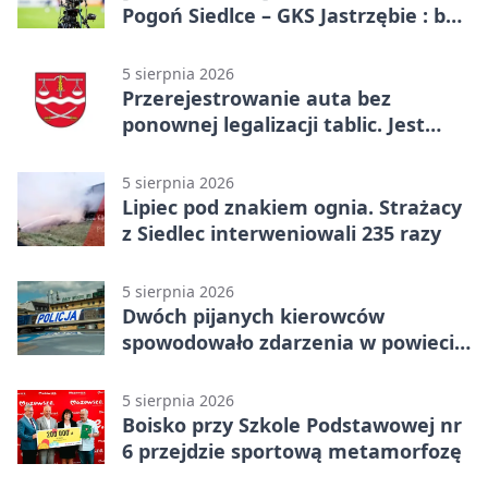
Pogoń Siedlce – GKS Jastrzębie : bez
gry, awans gospodarzy
5 sierpnia 2026
Przerejestrowanie auta bez
ponownej legalizacji tablic. Jest
ważna zmiana
5 sierpnia 2026
Lipiec pod znakiem ognia. Strażacy
z Siedlec interweniowali 235 razy
5 sierpnia 2026
Dwóch pijanych kierowców
spowodowało zdarzenia w powiecie
siedleckim
5 sierpnia 2026
Boisko przy Szkole Podstawowej nr
6 przejdzie sportową metamorfozę