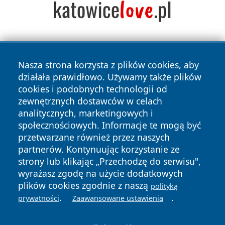
Nasza strona korzysta z plików cookies, aby
działała prawidłowo. Używamy także plików
cookies i podobnych technologii od
zewnętrznych dostawców w celach
Copyright © 2026 kochamsiedlce.pl Wszystkie prawa
analitycznych, marketingowych i
zastrzeżone.
społecznościowych. Informacje te mogą być
przetwarzane również przez naszych
partnerów. Kontynuując korzystanie ze
Polityka
Polityka
News
Autorzy
strony lub klikając „Przechodzę do serwisu",
Prywatności
Cookies
wyrażasz zgodę na użycie dodatkowych
plików cookies zgodnie z naszą
polityką
.
.
prywatności
Zaawansowane ustawienia