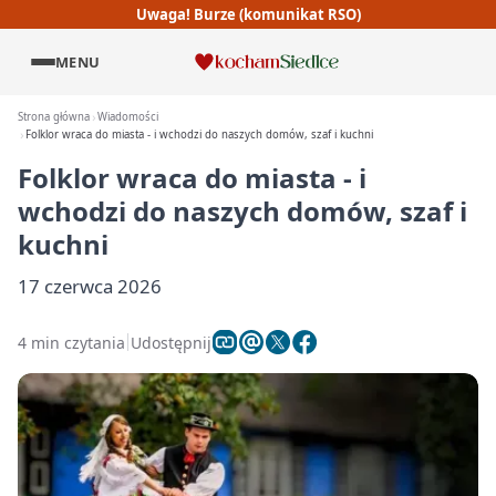
Uwaga! Burze (komunikat RSO)
MENU
Strona główna
Wiadomości
Folklor wraca do miasta - i wchodzi do naszych domów, szaf i kuchni
Folklor wraca do miasta - i
wchodzi do naszych domów, szaf i
kuchni
17 czerwca 2026
4 min czytania
Udostępnij