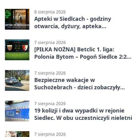
8 sierpnia 2026
Apteki w Siedlcach - godziny
otwarcia, dyżury, apteka
całodobowa
7 sierpnia 2026
[PIŁKA NOŻNA] Betclic 1. liga:
Polonia Bytom – Pogoń Siedlce 2:2.
Pogoń odrobiła straty w
emocjonującej końcówce
7 sierpnia 2026
Bezpieczne wakacje w
Suchożebrach - dzieci zobaczyły
pracę służb
7 sierpnia 2026
19 kolizji i dwa wypadki w rejonie
Siedlec. W obu uczestniczyli nieletni
7 sierpnia 2026