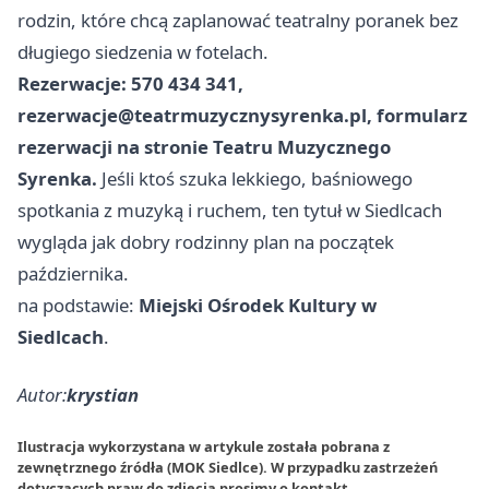
rodzin, które chcą zaplanować teatralny poranek bez
długiego siedzenia w fotelach.
Rezerwacje: 570 434 341,
rezerwacje@teatrmuzycznysyrenka.pl
, formularz
rezerwacji na stronie Teatru Muzycznego
Syrenka.
Jeśli ktoś szuka lekkiego, baśniowego
spotkania z muzyką i ruchem, ten tytuł w Siedlcach
wygląda jak dobry rodzinny plan na początek
października.
na podstawie:
Miejski Ośrodek Kultury w
Siedlcach
.
Autor:
krystian
Ilustracja wykorzystana w artykule została pobrana z
zewnętrznego źródła (MOK Siedlce). W przypadku zastrzeżeń
dotyczących praw do zdjęcia prosimy o
kontakt
.