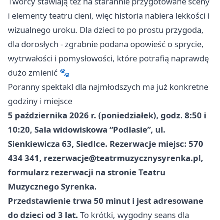
Twórcy stawiają też na starannie przygotowane sceny
i elementy teatru cieni, więc historia nabiera lekkości i
wizualnego uroku. Dla dzieci to po prostu przygoda,
dla dorosłych - zgrabnie podana opowieść o sprycie,
wytrwałości i pomysłowości, które potrafią naprawdę
dużo zmienić 🐾
Poranny spektakl dla najmłodszych ma już konkretne
godziny i miejsce
5 października 2026 r. (poniedziałek), godz. 8:50 i
10:20, Sala widowiskowa “Podlasie”, ul.
Sienkiewicza 63, Siedlce. Rezerwacje miejsc: 570
434 341,
rezerwacje@teatrmuzycznysyrenka.pl
,
formularz rezerwacji na stronie Teatru
Muzycznego Syrenka.
Przedstawienie trwa 50 minut i jest adresowane
do dzieci od 3 lat.
To krótki, wygodny seans dla