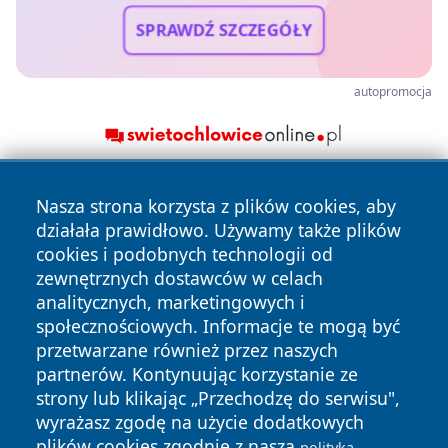
SPRAWDŹ SZCZEGÓŁY
autopromocja
Nasza strona korzysta z plików cookies, aby
działała prawidłowo. Używamy także plików
cookies i podobnych technologii od
zewnętrznych dostawców w celach
analitycznych, marketingowych i
Copyright © 2026 kochamsiedlce.pl Wszystkie prawa
społecznościowych. Informacje te mogą być
zastrzeżone.
przetwarzane również przez naszych
partnerów. Kontynuując korzystanie ze
strony lub klikając „Przechodzę do serwisu",
Polityka
Polityka
News
Autorzy
wyrażasz zgodę na użycie dodatkowych
Prywatności
Cookies
plików cookies zgodnie z naszą
polityką