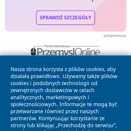
SPRAWDŹ SZCZEGÓŁY
autopromocja
Nasza strona korzysta z plików cookies, aby
działała prawidłowo. Używamy także plików
cookies i podobnych technologii od
zewnętrznych dostawców w celach
analitycznych, marketingowych i
społecznościowych. Informacje te mogą być
Copyright © 2026 kochamsiedlce.pl Wszystkie prawa
zastrzeżone.
przetwarzane również przez naszych
partnerów. Kontynuując korzystanie ze
strony lub klikając „Przechodzę do serwisu",
Polityka
Polityka