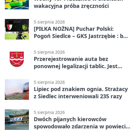
wakacyjna próba zręczności
5 sierpnia 2026
[PIŁKA NOŻNA] Puchar Polski:
Pogoń Siedlce – GKS Jastrzębie : bez
gry, awans gospodarzy
5 sierpnia 2026
Przerejestrowanie auta bez
ponownej legalizacji tablic. Jest
ważna zmiana
5 sierpnia 2026
Lipiec pod znakiem ognia. Strażacy
z Siedlec interweniowali 235 razy
5 sierpnia 2026
Dwóch pijanych kierowców
spowodowało zdarzenia w powiecie
siedleckim