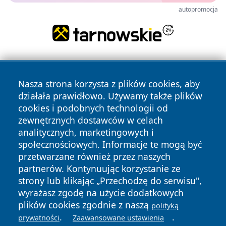
autopromocja
Nasza strona korzysta z plików cookies, aby
działała prawidłowo. Używamy także plików
cookies i podobnych technologii od
zewnętrznych dostawców w celach
Copyright © 2026 kochamsiedlce.pl Wszystkie prawa
analitycznych, marketingowych i
zastrzeżone.
społecznościowych. Informacje te mogą być
przetwarzane również przez naszych
partnerów. Kontynuując korzystanie ze
Polityka
Polityka
News
Autorzy
strony lub klikając „Przechodzę do serwisu",
Prywatności
Cookies
wyrażasz zgodę na użycie dodatkowych
plików cookies zgodnie z naszą
polityką
.
.
prywatności
Zaawansowane ustawienia