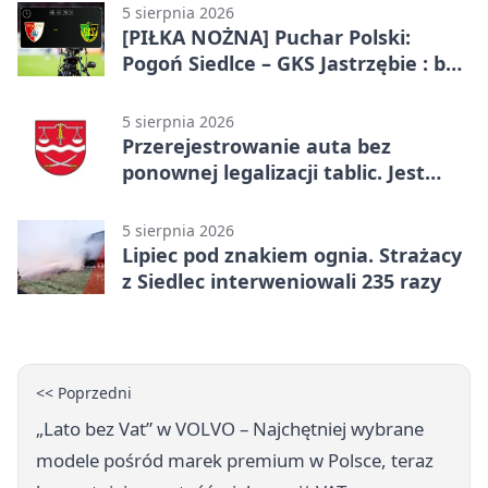
5 sierpnia 2026
[PIŁKA NOŻNA] Puchar Polski:
Pogoń Siedlce – GKS Jastrzębie : bez
gry, awans gospodarzy
5 sierpnia 2026
Przerejestrowanie auta bez
ponownej legalizacji tablic. Jest
ważna zmiana
5 sierpnia 2026
Lipiec pod znakiem ognia. Strażacy
z Siedlec interweniowali 235 razy
<< Poprzedni
„Lato bez Vat” w VOLVO – Najchętniej wybrane
modele pośród marek premium w Polsce, teraz