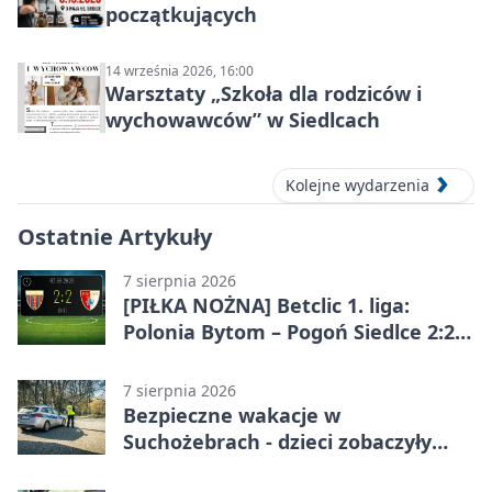
początkujących
14 września 2026, 16:00
Warsztaty „Szkoła dla rodziców i
wychowawców” w Siedlcach
Kolejne wydarzenia
Ostatnie Artykuły
7 sierpnia 2026
[PIŁKA NOŻNA] Betclic 1. liga:
Polonia Bytom – Pogoń Siedlce 2:2.
Pogoń odrobiła straty w
emocjonującej końcówce
7 sierpnia 2026
Bezpieczne wakacje w
Suchożebrach - dzieci zobaczyły
pracę służb