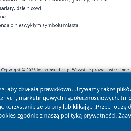
ariaty, dzielnicowi
ine
legenda o niezwykłym symbolu miasta
Copyright © 2026 kochamsiedlce.pl Wszystkie prawa zastrzeżone.
es, aby działała prawidłowo. Używamy także plik
News
Autorzy
Polityka Prywatności
Polityka Cookie
cznych, marketingowych i społecznościowych. Inf
 korzystanie ze strony lub klikając „Przechodzę 
ookies zgodnie z naszą
polityką prywatności
.
Zaaw