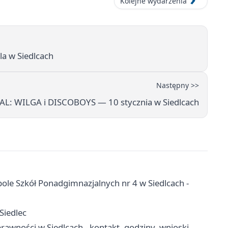
Kolejne wydarzenia
a w Siedlcach
Następny >>
BAL: WILGA i DISCOBOYS — 10 stycznia w Siedlcach
pole Szkół Ponadgimnazjalnych nr 4 w Siedlcach -
Siedlec
awności w Siedlcach - kontakt, godziny, wnioski