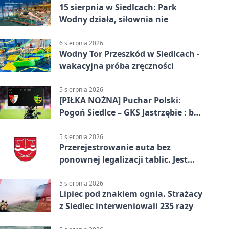
15 sierpnia w Siedlcach: Park
Wodny działa, siłownia nie
6 sierpnia 2026
Wodny Tor Przeszkód w Siedlcach -
wakacyjna próba zręczności
5 sierpnia 2026
[PIŁKA NOŻNA] Puchar Polski:
Pogoń Siedlce – GKS Jastrzębie : bez
gry, awans gospodarzy
5 sierpnia 2026
Przerejestrowanie auta bez
ponownej legalizacji tablic. Jest
ważna zmiana
5 sierpnia 2026
Lipiec pod znakiem ognia. Strażacy
z Siedlec interweniowali 235 razy