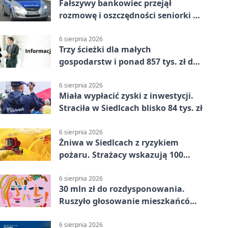
Fałszywy bankowiec przejął
rozmowę i oszczędności seniorki z
Siedlec
6 sierpnia 2026
Trzy ścieżki dla małych
gospodarstw i ponad 857 tys. zł do
zdobycia
6 sierpnia 2026
Miała wypłacić zyski z inwestycji.
Straciła w Siedlcach blisko 84 tys. zł
6 sierpnia 2026
Żniwa w Siedlcach z ryzykiem
pożaru. Strażacy wskazują 100
metrów od lasu
6 sierpnia 2026
30 mln zł do rozdysponowania.
Ruszyło głosowanie mieszkańców
Mazowsza
6 sierpnia 2026