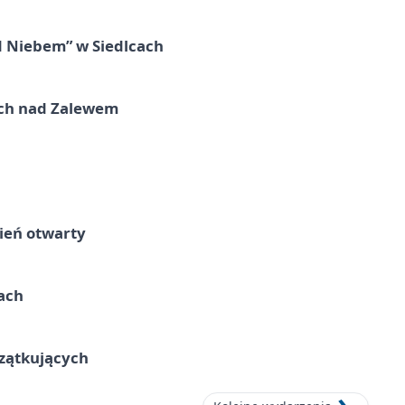
d Niebem” w Siedlcach
kich nad Zalewem
ień otwarty
cach
czątkujących