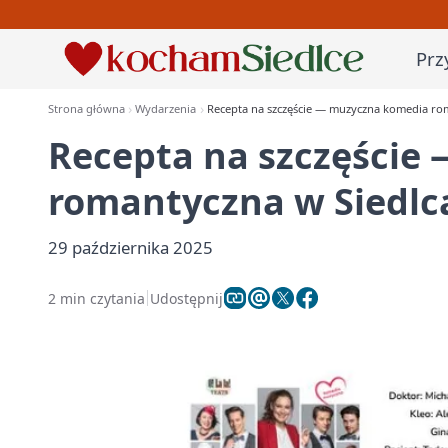
Prz
Strona główna
Wydarzenia
Recepta na szczęście — muzyczna komedia ro
Recepta na szczęście
romantyczna w Siedlc
29 października 2025
2 min czytania
Udostępnij