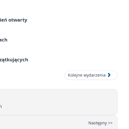
ień otwarty
cach
czątkujących
Kolejne wydarzenia
h
Następny >>