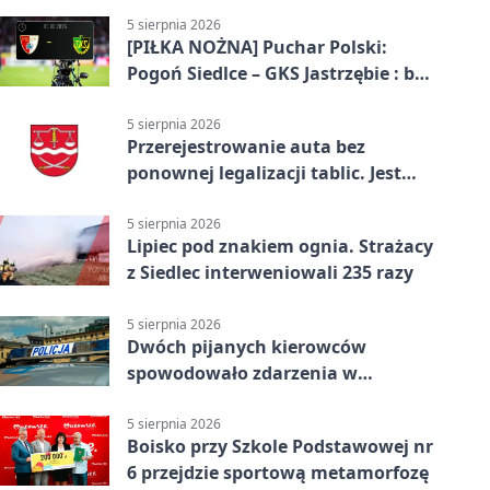
5 sierpnia 2026
[PIŁKA NOŻNA] Puchar Polski:
Pogoń Siedlce – GKS Jastrzębie : bez
gry, awans gospodarzy
5 sierpnia 2026
Przerejestrowanie auta bez
ponownej legalizacji tablic. Jest
ważna zmiana
5 sierpnia 2026
Lipiec pod znakiem ognia. Strażacy
z Siedlec interweniowali 235 razy
5 sierpnia 2026
Dwóch pijanych kierowców
spowodowało zdarzenia w
powiecie siedleckim
5 sierpnia 2026
Boisko przy Szkole Podstawowej nr
6 przejdzie sportową metamorfozę