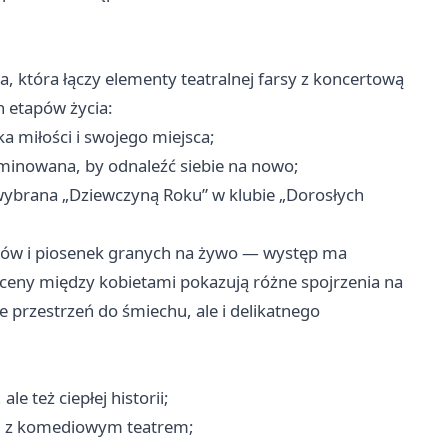
a, która łączy elementy teatralnej farsy z koncertową
h etapów życia:
a miłości i swojego miejsca;
minowana, by odnaleźć siebie na nowo;
 wybrana „Dziewczyną Roku” w klubie „Dorosłych
gów i piosenek granych na żywo — występ ma
 Sceny między kobietami pokazują różne spojrzenia na
e przestrzeń do śmiechu, ale i delikatnego
le też ciepłej historii;
u z komediowym teatrem;