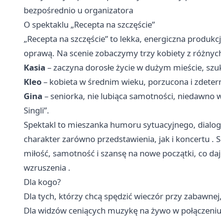
bezpośrednio u organizatora
O spektaklu „Recepta na szczęście”
„Recepta na szczęście” to lekka, energiczna produkcj
oprawą. Na scenie zobaczymy trzy kobiety z różnyc
Kasia
– zaczyna dorosłe życie w dużym mieście, szuk
Kleo
– kobieta w średnim wieku, porzucona i zdeter
Gina
– seniorka, nie lubiąca samotności, niedawno
Singli”.
Spektakl to mieszanka humoru sytuacyjnego, dialo
charakter zarówno przedstawienia, jak i koncertu .
miłość, samotność i szansę na nowe początki, co daj
wzruszenia .
Dla kogo?
Dla tych, którzy chcą spędzić wieczór przy zabawnej, a
Dla widzów ceniących muzykę na żywo w połączeni