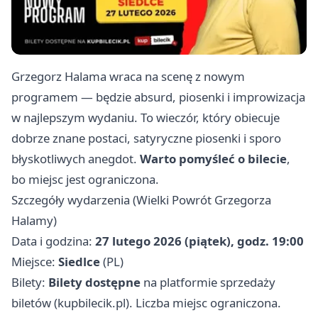
Grzegorz Halama wraca na scenę z nowym
programem — będzie absurd, piosenki i improwizacja
w najlepszym wydaniu. To wieczór, który obiecuje
dobrze znane postaci, satyryczne piosenki i sporo
błyskotliwych anegdot.
Warto pomyśleć o bilecie
,
bo miejsc jest ograniczona.
Szczegóły wydarzenia (Wielki Powrót Grzegorza
Halamy)
Data i godzina:
27 lutego 2026 (piątek), godz. 19:00
Miejsce:
Siedlce
(PL)
Bilety:
Bilety dostępne
na platformie sprzedaży
biletów (kupbilecik.pl). Liczba miejsc ograniczona.