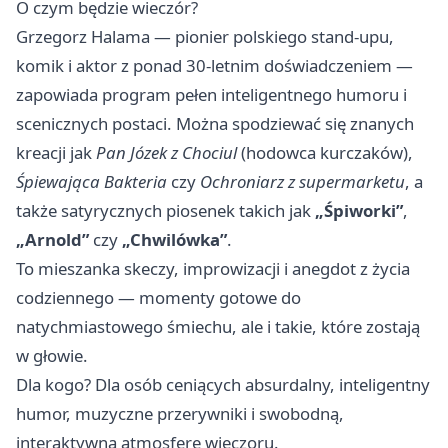
O czym będzie wieczór?
Grzegorz Halama — pionier polskiego stand-upu,
komik i aktor z ponad 30-letnim doświadczeniem —
zapowiada program pełen inteligentnego humoru i
scenicznych postaci. Można spodziewać się znanych
kreacji jak
Pan Józek z Chociul
(hodowca kurczaków),
Śpiewająca Bakteria
czy
Ochroniarz z supermarketu
, a
także satyrycznych piosenek takich jak
„Śpiworki”
,
„Arnold”
czy
„Chwilówka”
.
To mieszanka skeczy, improwizacji i anegdot z życia
codziennego — momenty gotowe do
natychmiastowego śmiechu, ale i takie, które zostają
w głowie.
Dla kogo? Dla osób ceniących absurdalny, inteligentny
humor, muzyczne przerywniki i swobodną,
interaktywną atmosferę wieczoru.