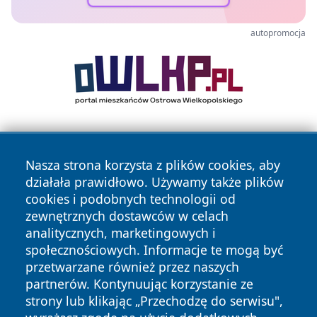
autopromocja
Nasza strona korzysta z plików cookies, aby
działała prawidłowo. Używamy także plików
cookies i podobnych technologii od
zewnętrznych dostawców w celach
Copyright © 2026 kochamsiedlce.pl Wszystkie prawa
analitycznych, marketingowych i
zastrzeżone.
społecznościowych. Informacje te mogą być
przetwarzane również przez naszych
partnerów. Kontynuując korzystanie ze
Polityka
Polityka
News
Autorzy
strony lub klikając „Przechodzę do serwisu",
Prywatności
Cookies