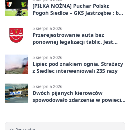
[PIŁKA NOŻNA] Puchar Polski:
Pogoń Siedlce – GKS Jastrzębie : bez
gry, awans gospodarzy
5 sierpnia 2026
Przerejestrowanie auta bez
ponownej legalizacji tablic. Jest
ważna zmiana
5 sierpnia 2026
Lipiec pod znakiem ognia. Strażacy
z Siedlec interweniowali 235 razy
5 sierpnia 2026
Dwóch pijanych kierowców
spowodowało zdarzenia w powiecie
siedleckim
<< Poprzedni