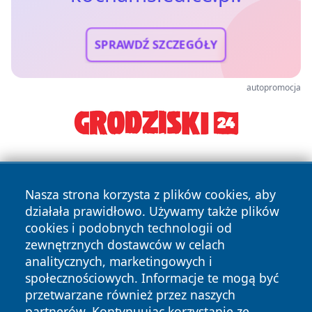
SPRAWDŹ SZCZEGÓŁY
autopromocja
Nasza strona korzysta z plików cookies, aby
działała prawidłowo. Używamy także plików
cookies i podobnych technologii od
zewnętrznych dostawców w celach
Copyright © 2026 kochamsiedlce.pl Wszystkie prawa
analitycznych, marketingowych i
zastrzeżone.
społecznościowych. Informacje te mogą być
przetwarzane również przez naszych
partnerów. Kontynuując korzystanie ze