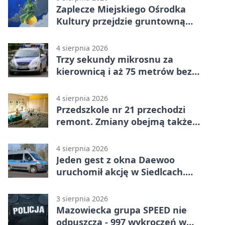
Zaplecze Miejskiego Ośrodka
Kultury przejdzie gruntowną
modernizację
4 sierpnia 2026
Trzy sekundy mikrosnu za
kierownicą i aż 75 metrów bez
kontroli
4 sierpnia 2026
Przedszkole nr 21 przechodzi
remont. Zmiany obejmą także
łazienkę
4 sierpnia 2026
Jeden gest z okna Daewoo
uruchomił akcję w Siedlcach.
Zatrzymano sześć osób
3 sierpnia 2026
Mazowiecka grupa SPEED nie
odpuszcza - 997 wykroczeń w