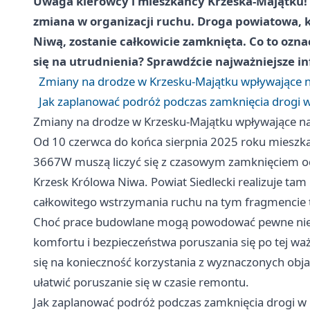
Uwaga kierowcy i mieszkańcy Krzeska-Majątku! 
zmiana w organizacji ruchu. Droga powiatowa, k
Niwą, zostanie całkowicie zamknięta. Co to ozn
się na utrudnienia? Sprawdźcie najważniejsze i
Zmiany na drodze w Krzesku-Majątku wpływające 
Jak zaplanować podróż podczas zamknięcia drogi w
Zmiany na drodze w Krzesku-Majątku wpływające n
Od 10 czerwca do końca sierpnia 2025 roku mieszka
3667W muszą liczyć się z czasowym zamknięciem o
Krzesk Królowa Niwa. Powiat Siedlecki realizuje t
całkowitego wstrzymania ruchu na tym fragmencie 
Choć prace budowlane mogą powodować pewne nied
komfortu i bezpieczeństwa poruszania się po tej waż
się na konieczność korzystania z wyznaczonych obj
ułatwić poruszanie się w czasie remontu.
Jak zaplanować podróż podczas zamknięcia drogi w 