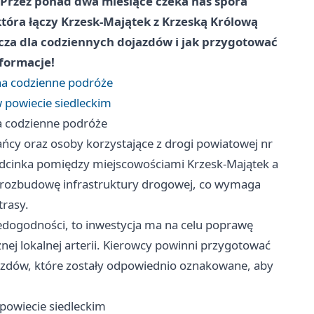
Przez ponad dwa miesiące czeka nas spora
tóra łączy Krzesk-Majątek z Krzeską Królową
acza dla codziennych dojazdów i jak przygotować
nformacje!
na codzienne podróże
 powiecie siedleckim
a codzienne podróże
ńcy oraz osoby korzystające z drogi powiatowej nr
dcinka pomiędzy miejscowościami Krzesk-Majątek a
am rozbudowę infrastruktury drogowej, co wymaga
trasy.
ogodności, to inwestycja ma na celu poprawę
nej lokalnej arterii. Kierowcy powinni przygotować
azdów, które zostały odpowiednio oznakowane, aby
powiecie siedleckim