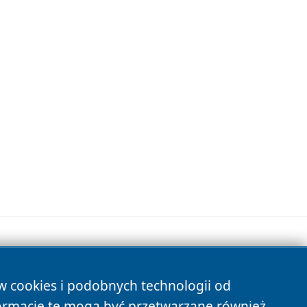
ów cookies i podobnych technologii od
s
ormacje te mogą być przetwarzane również