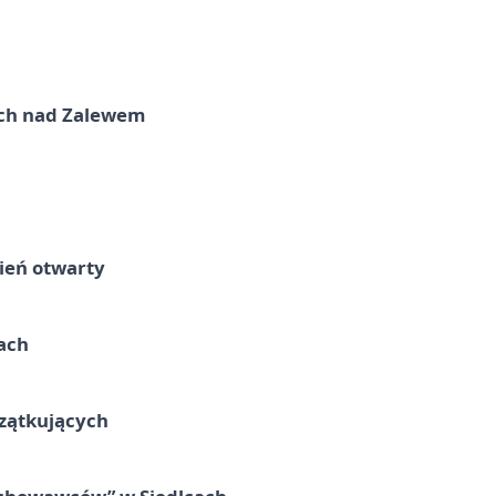
kich nad Zalewem
ień otwarty
cach
czątkujących