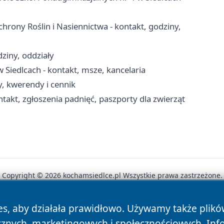
rony Roślin i Nasiennictwa - kontakt, godziny,
dziny, oddziały
 Siedlcach - kontakt, msze, kancelaria
, kwerendy i cennik
takt, zgłoszenia padnięć, paszporty dla zwierząt
Copyright © 2026 kochamsiedlce.pl Wszystkie prawa zastrzeżone.
es, aby działała prawidłowo. Używamy także plik
News
Autorzy
Polityka Prywatności
Polityka Cookie
cznych, marketingowych i społecznościowych. Inf