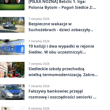
[PIŁKA NOŻNA] Betclic 1. liga:
Polonia Bytom – Pogoń Siedlce 2:2.
Pogoń odrobiła straty w
emocjonującej końcówce
7 sierpnia 2026
Bezpieczne wakacje w
Suchożebrach - dzieci zobaczyły
pracę służb
7 sierpnia 2026
19 kolizji i dwa wypadki w rejonie
Siedlec. W obu uczestniczyli
nieletni
7 sierpnia 2026
Siedleckie szkoły przechodzą
wielką termomodernizację. Zakres
prac jest szeroki
7 sierpnia 2026
Fałszywy bankowiec przejął
rozmowę i oszczędności seniorki z
Siedlec
6 sierpnia 2026