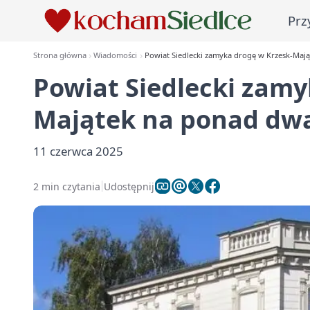
Prz
Strona główna
Wiadomości
Powiat Siedlecki zamyka drogę w Krzesk-Maj
Powiat Siedlecki zamy
Majątek na ponad dwa
11 czerwca 2025
2 min czytania
Udostępnij