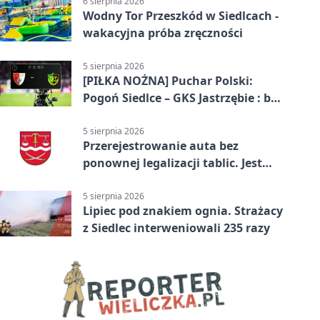
6 sierpnia 2026
Wodny Tor Przeszkód w Siedlcach -
wakacyjna próba zręczności
5 sierpnia 2026
[PIŁKA NOŻNA] Puchar Polski:
Pogoń Siedlce – GKS Jastrzębie : bez
gry, awans gospodarzy
5 sierpnia 2026
Przerejestrowanie auta bez
ponownej legalizacji tablic. Jest
ważna zmiana
5 sierpnia 2026
Lipiec pod znakiem ognia. Strażacy
z Siedlec interweniowali 235 razy