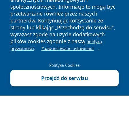
społecznościowych. Informacje te mogą być
przetwarzane również przez naszych
partnerów. Kontynuując korzystanie ze
strony lub klikając „Przechodzę do serwisu",
Copyright © 2026 kochamsiedlce.pl Wszystkie prawa
wyrażasz zgodę na użycie dodatkowych
zastrzeżone.
plików cookies zgodnie z naszą
polityką
.
.
prywatności
Zaawansowane ustawienia
Polityka
Polityka
News
Autorzy
Prywatności
Cookies
Polityka Cookies
Przejdź do serwisu