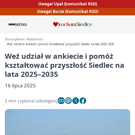
Uwaga! Upał (komunikat RSO)
Uwaga! Burze (komunikat RSO)
MENU
Strona główna
Wiadomości
Weź udział w ankiecie i pomóż kształtować przyszłość Siedlec na lata 2025–2035
Weź udział w ankiecie i pomóż
kształtować przyszłość Siedlec na
lata 2025–2035
16 lipca 2025
2 min czytania
Udostępnij