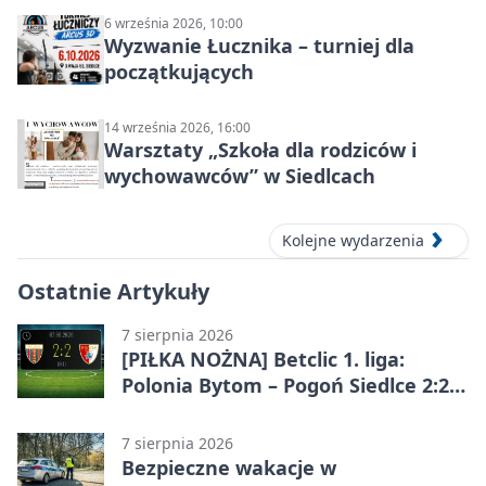
6 września 2026, 10:00
Wyzwanie Łucznika – turniej dla
początkujących
14 września 2026, 16:00
Warsztaty „Szkoła dla rodziców i
wychowawców” w Siedlcach
Kolejne wydarzenia
Ostatnie Artykuły
7 sierpnia 2026
[PIŁKA NOŻNA] Betclic 1. liga:
Polonia Bytom – Pogoń Siedlce 2:2.
Pogoń odrobiła straty w
emocjonującej końcówce
7 sierpnia 2026
Bezpieczne wakacje w