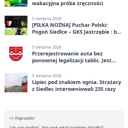
wakacyjna próba zręczności
5 sierpnia 2026
[PIŁKA NOŻNA] Puchar Polski:
Pogoń Siedlce – GKS Jastrzębie : bez
gry, awans gospodarzy
5 sierpnia 2026
Przerejestrowanie auta bez
ponownej legalizacji tablic. Jest
ważna zmiana
5 sierpnia 2026
Lipiec pod znakiem ognia. Strażacy
z Siedlec interweniowali 235 razy
<< Poprzedni
Jak sprawdzić, kto jest właścicielem działki?