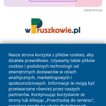
autopromocja
Nasza strona korzysta z plików cookies, aby
działała prawidłowo. Używamy także plików
cookies i podobnych technologii od
zewnętrznych dostawców w celach
Copyright © 2026 kochamsiedlce.pl Wszystkie prawa
analitycznych, marketingowych i
zastrzeżone.
społecznościowych. Informacje te mogą być
przetwarzane również przez naszych
partnerów. Kontynuując korzystanie ze
Polityka
Polityka
News
Autorzy
strony lub klikając „Przechodzę do serwisu",
Prywatności
Cookies
wyrażasz zgodę na użycie dodatkowych