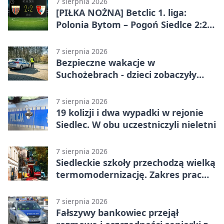
7 sierpnia 2026
[PIŁKA NOŻNA] Betclic 1. liga:
Polonia Bytom – Pogoń Siedlce 2:2.
Pogoń odrobiła straty w
emocjonującej końcówce
7 sierpnia 2026
Bezpieczne wakacje w
Suchożebrach - dzieci zobaczyły
pracę służb
7 sierpnia 2026
19 kolizji i dwa wypadki w rejonie
Siedlec. W obu uczestniczyli nieletni
7 sierpnia 2026
Siedleckie szkoły przechodzą wielką
termomodernizację. Zakres prac
jest szeroki
7 sierpnia 2026
Fałszywy bankowiec przejął