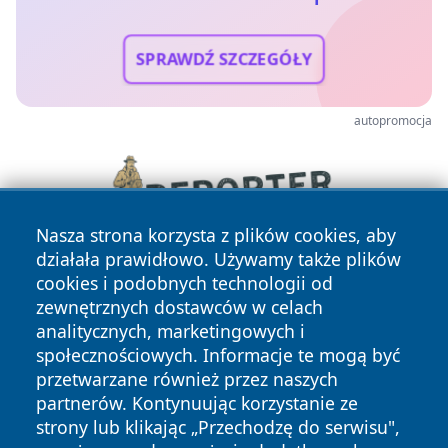
SPRAWDŹ SZCZEGÓŁY
autopromocja
Nasza strona korzysta z plików cookies, aby
działała prawidłowo. Używamy także plików
cookies i podobnych technologii od
zewnętrznych dostawców w celach
analitycznych, marketingowych i
społecznościowych. Informacje te mogą być
przetwarzane również przez naszych
partnerów. Kontynuując korzystanie ze
Copyright © 2026 kochamsiedlce.pl Wszystkie prawa
zastrzeżone.
strony lub klikając „Przechodzę do serwisu",