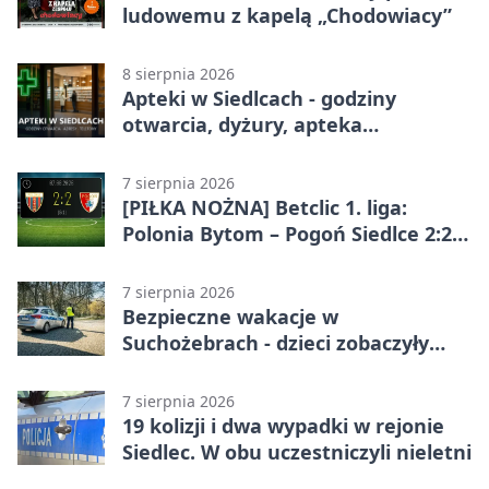
ludowemu z kapelą „Chodowiacy”
8 sierpnia 2026
Apteki w Siedlcach - godziny
otwarcia, dyżury, apteka
całodobowa
7 sierpnia 2026
[PIŁKA NOŻNA] Betclic 1. liga:
Polonia Bytom – Pogoń Siedlce 2:2.
Pogoń odrobiła straty w
emocjonującej końcówce
7 sierpnia 2026
Bezpieczne wakacje w
Suchożebrach - dzieci zobaczyły
pracę służb
7 sierpnia 2026
19 kolizji i dwa wypadki w rejonie
Siedlec. W obu uczestniczyli nieletni