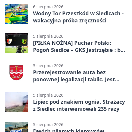
6 sierpnia 2026
Wodny Tor Przeszkód w Siedlcach -
wakacyjna próba zręczności
5 sierpnia 2026
[PIŁKA NOŻNA] Puchar Polski:
Pogoń Siedlce – GKS Jastrzębie : bez
gry, awans gospodarzy
5 sierpnia 2026
Przerejestrowanie auta bez
ponownej legalizacji tablic. Jest
ważna zmiana
5 sierpnia 2026
Lipiec pod znakiem ognia. Strażacy
z Siedlec interweniowali 235 razy
5 sierpnia 2026
Dwóch pijanych kierowców