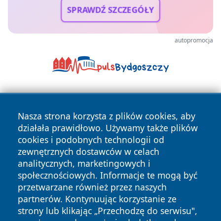
SPRAWDŹ SZCZEGÓŁY
autopromocja
Nasza strona korzysta z plików cookies, aby
działała prawidłowo. Używamy także plików
cookies i podobnych technologii od
zewnętrznych dostawców w celach
Copyright © 2026 kochamsiedlce.pl Wszystkie prawa
analitycznych, marketingowych i
zastrzeżone.
społecznościowych. Informacje te mogą być
przetwarzane również przez naszych
partnerów. Kontynuując korzystanie ze
Polityka
Polityka
News
Autorzy
strony lub klikając „Przechodzę do serwisu",
Prywatności
Cookies