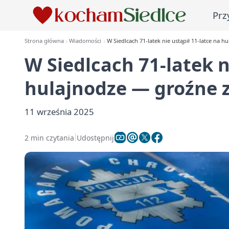
Prz
Strona główna
Wiadomości
W Siedlcach 71-latek nie ustąpił 11-latce na 
W Siedlcach 71-latek n
hulajnodze — groźne 
11 września 2025
2 min czytania
Udostępnij