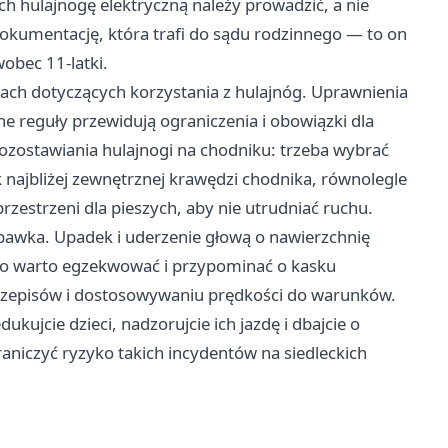
ch hulajnogę elektryczną należy prowadzić, a nie
okumentację, która trafi do sądu rodzinnego — to on
obec 11‑latki.
ach dotyczących korzystania z hulajnóg. Uprawnienia
e reguły przewidują ograniczenia i obowiązki dla
pozostawiania hulajnogi na chodniku: trzeba wybrać
 najbliżej zewnętrznej krawędzi chodnika, równolegle
rzestrzeni dla pieszych, aby nie utrudniać ruchu.
zabawka. Upadek i uderzenie głową o nawierzchnię
go warto egzekwować i przypominać o kasku
rzepisów i dostosowywaniu prędkości do warunków.
kujcie dzieci, nadzorujcie ich jazdę i dbajcie o
niczyć ryzyko takich incydentów na siedleckich