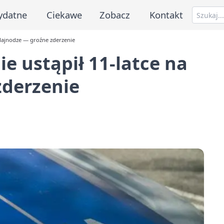
ydatne
Ciekawe
Zobacz
Kontakt
hulajnodze — groźne zderzenie
ie ustąpił 11-latce na
zderzenie