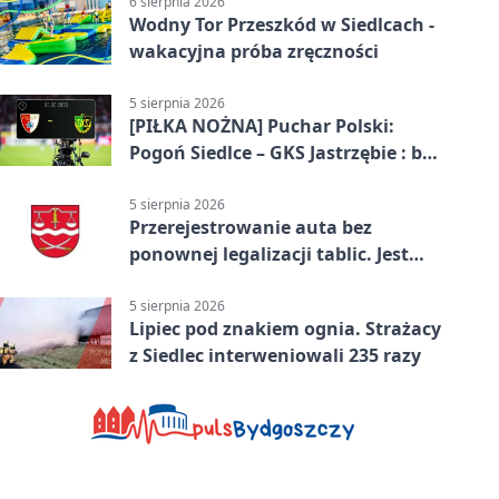
6 sierpnia 2026
Wodny Tor Przeszkód w Siedlcach -
wakacyjna próba zręczności
5 sierpnia 2026
[PIŁKA NOŻNA] Puchar Polski:
Pogoń Siedlce – GKS Jastrzębie : bez
gry, awans gospodarzy
5 sierpnia 2026
Przerejestrowanie auta bez
ponownej legalizacji tablic. Jest
ważna zmiana
5 sierpnia 2026
Lipiec pod znakiem ognia. Strażacy
z Siedlec interweniowali 235 razy