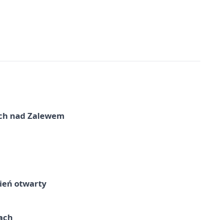
kich nad Zalewem
ień otwarty
cach