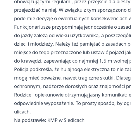
obowiązującymi regułami, przez przejście dla pieszy
przejeżdżać na niej. W związku z tym sporządzono d
podejmie decyzję o ewentualnych konsekwencjach w
Funkcjonariusze przypominają jednocześnie o zasad
do jazdy zależą od wieku użytkownika, a poszczególn
dzieci i młodzieży. Należy też pamiętać o zasadach 
miejsce do tego przeznaczone lub ustawić pojazd jak
do krawędzi, zapewniając co najmniej 1,5 m wolnej p
Policja podkreśla, że hulajnoga elektryczna to nie 
mogą mieć poważne, nawet tragiczne skutki. Dlate
ochronnym, nadzorze dorosłych oraz znajomości p
Rodzice i opiekunowie otrzymują jasny komunikat: edu
odpowiednie wyposażenie. To prosty sposób, by ogra
ulicach.
Na podstawie: KMP w Siedlcach