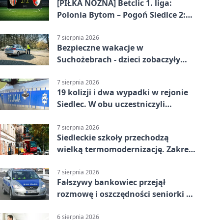
[PIŁKA NOŻNA] Betclic 1. liga:
Polonia Bytom – Pogoń Siedlce 2:2.
Pogoń odrobiła straty w
emocjonującej końcówce
7 sierpnia 2026
Bezpieczne wakacje w
Suchożebrach - dzieci zobaczyły
pracę służb
7 sierpnia 2026
19 kolizji i dwa wypadki w rejonie
Siedlec. W obu uczestniczyli
nieletni
7 sierpnia 2026
Siedleckie szkoły przechodzą
wielką termomodernizację. Zakres
prac jest szeroki
7 sierpnia 2026
Fałszywy bankowiec przejął
rozmowę i oszczędności seniorki z
Siedlec
6 sierpnia 2026