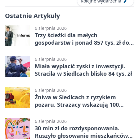
Kolejne wydarzenia
Ostatnie Artykuły
6 sierpnia 2026
Trzy ścieżki dla małych
gospodarstw i ponad 857 tys. zł do
zdobycia
6 sierpnia 2026
Miała wypłacić zyski z inwestycji.
Straciła w Siedlcach blisko 84 tys. zł
6 sierpnia 2026
Żniwa w Siedlcach z ryzykiem
pożaru. Strażacy wskazują 100
metrów od lasu
6 sierpnia 2026
30 mln zł do rozdysponowania.
Ruszyło głosowanie mieszkańców