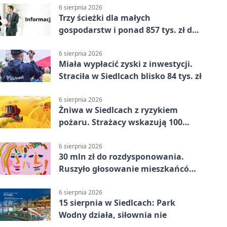
6 sierpnia 2026
Trzy ścieżki dla małych
gospodarstw i ponad 857 tys. zł do
zdobycia
6 sierpnia 2026
Miała wypłacić zyski z inwestycji.
Straciła w Siedlcach blisko 84 tys. zł
6 sierpnia 2026
Żniwa w Siedlcach z ryzykiem
pożaru. Strażacy wskazują 100
metrów od lasu
6 sierpnia 2026
30 mln zł do rozdysponowania.
Ruszyło głosowanie mieszkańców
Mazowsza
6 sierpnia 2026
15 sierpnia w Siedlcach: Park
Wodny działa, siłownia nie