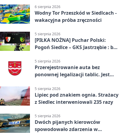
6 sierpnia 2026
Wodny Tor Przeszkód w Siedlcach -
wakacyjna próba zręczności
5 sierpnia 2026
[PIŁKA NOŻNA] Puchar Polski:
Pogoń Siedlce – GKS Jastrzębie : bez
gry, awans gospodarzy
5 sierpnia 2026
Przerejestrowanie auta bez
ponownej legalizacji tablic. Jest
ważna zmiana
5 sierpnia 2026
Lipiec pod znakiem ognia. Strażacy
z Siedlec interweniowali 235 razy
5 sierpnia 2026
Dwóch pijanych kierowców
spowodowało zdarzenia w