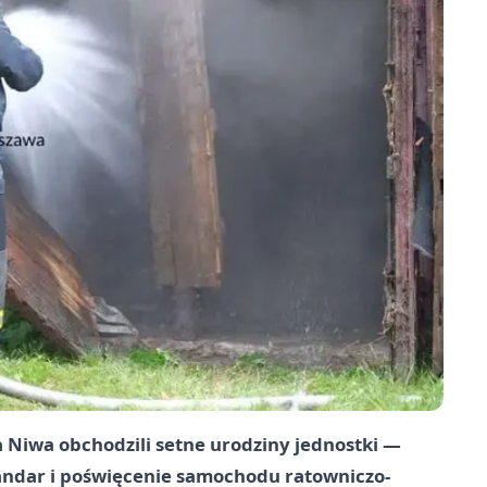
a Niwa obchodzili setne urodziny jednostki —
tandar i poświęcenie samochodu ratowniczo-