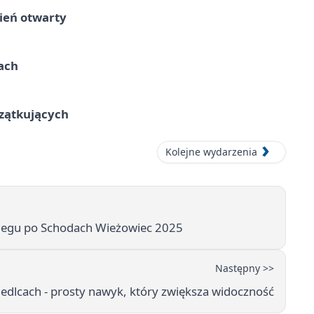
ień otwarty
cach
czątkujących
Kolejne wydarzenia
 Biegu po Schodach Wieżowiec 2025
Następny >>
Siedlcach - prosty nawyk, który zwiększa widoczność