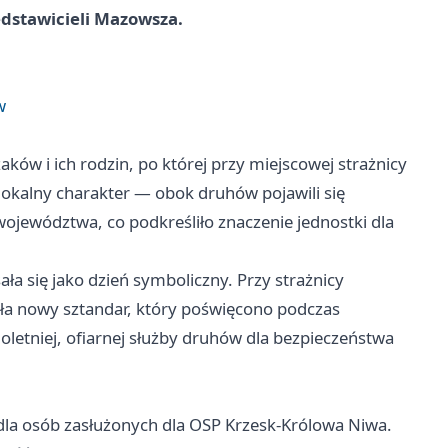
dstawicieli Mazowsza.
w
aków i ich rodzin, po której przy miejscowej strażnicy
e lokalny charakter — obok druhów pojawili się
ojewództwa, co podkreśliło znaczenie jednostki dla
a się jako dzień symboliczny. Przy strażnicy
ała nowy sztandar, który poświęcono podczas
loletniej, ofiarnej służby druhów dla bezpieczeństwa
dla osób zasłużonych dla OSP Krzesk-Królowa Niwa.