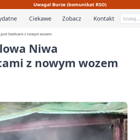
Uwaga! Burze (komunikat RSO)
ydatne
Ciekawe
Zobacz
Kontakt
e pod Siedlcami z nowym wozem
ólowa Niwa
lcami z nowym wozem