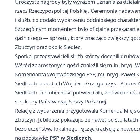
Uroczyste nagrody były wyrazem uznania za działal
rzecz Rzeczypospolitej Polskiej. Ceremonia nadawan
i służb, co dodało wydarzeniu podniosłego charakte
Szczególnym momentem było oficjalne przekazanie
gaśniczego — sprzętu, który znacząco zwiększy got
Zbuczyn oraz okolic Siedlec.
Spotkaj przedstawicieli służb którzy docenili druhów
Wśród zaproszonych gości znaleźli się m.in. bryg.
Komendanta Wojewódzkiego PSP, mł. bryg. Paweł Ku
Siedlcach oraz druh Wojciech Grzegorczyk - Preze
Siedlcach. Ich obecność potwierdziła, że działalnoś
struktury Państwowej Straży Pożarnej.
Relację z wydarzenia przygotowała Komenda Miejska
Zbuczyn. Jubileusz pokazuje, że nawet po stu latac
bezpieczeństwa lokalnego, łącząc tradycję z nowo
na podstawie:
PSP w Siedlcach
.