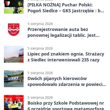
[PIŁKA NOŻNA] Puchar Polski:
Pogoń Siedlce – GKS Jastrzębie : bez
gry, awans gospodarzy
5 sierpnia 2026
Przerejestrowanie auta bez
ponownej legalizacji tablic. Jest
ważna zmiana
5 sierpnia 2026
Lipiec pod znakiem ognia. Strażacy
z Siedlec interweniowali 235 razy
5 sierpnia 2026
Dwóch pijanych kierowców
spowodowało zdarzenia w powiecie
siedleckim
5 sierpnia 2026
Boisko przy Szkole Podstawowej nr
6 przejdzie sportową metamorfozę