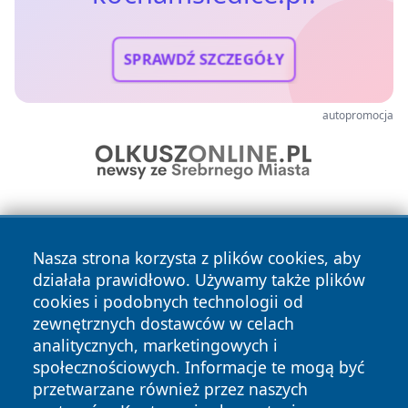
SPRAWDŹ SZCZEGÓŁY
autopromocja
Nasza strona korzysta z plików cookies, aby
działała prawidłowo. Używamy także plików
cookies i podobnych technologii od
zewnętrznych dostawców w celach
Copyright © 2026 kochamsiedlce.pl Wszystkie prawa
analitycznych, marketingowych i
zastrzeżone.
społecznościowych. Informacje te mogą być
przetwarzane również przez naszych