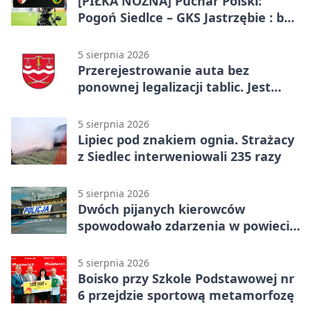
[PIŁKA NOŻNA] Puchar Polski:
Pogoń Siedlce – GKS Jastrzębie : bez
gry, awans gospodarzy
5 sierpnia 2026
Przerejestrowanie auta bez
ponownej legalizacji tablic. Jest
ważna zmiana
5 sierpnia 2026
Lipiec pod znakiem ognia. Strażacy
z Siedlec interweniowali 235 razy
5 sierpnia 2026
Dwóch pijanych kierowców
spowodowało zdarzenia w powiecie
siedleckim
5 sierpnia 2026
Boisko przy Szkole Podstawowej nr
6 przejdzie sportową metamorfozę