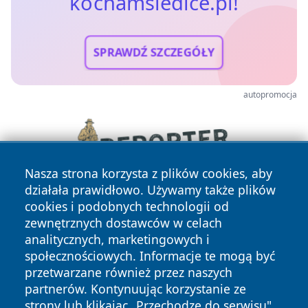
kochamsiedlce.pl!
SPRAWDŹ SZCZEGÓŁY
autopromocja
Nasza strona korzysta z plików cookies, aby
działała prawidłowo. Używamy także plików
cookies i podobnych technologii od
zewnętrznych dostawców w celach
analitycznych, marketingowych i
społecznościowych. Informacje te mogą być
przetwarzane również przez naszych
partnerów. Kontynuując korzystanie ze
Copyright © 2026 kochamsiedlce.pl Wszystkie prawa
zastrzeżone.
strony lub klikając „Przechodzę do serwisu",