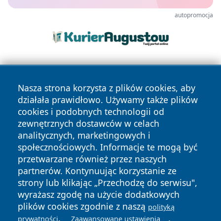
autopromocja
Nasza strona korzysta z plików cookies, aby
działała prawidłowo. Używamy także plików
cookies i podobnych technologii od
zewnętrznych dostawców w celach
Copyright © 2026 kochamsiedlce.pl Wszystkie prawa
analitycznych, marketingowych i
zastrzeżone.
społecznościowych. Informacje te mogą być
przetwarzane również przez naszych
partnerów. Kontynuując korzystanie ze
Polityka
Polityka
News
Autorzy
strony lub klikając „Przechodzę do serwisu",
Prywatności
Cookies
wyrażasz zgodę na użycie dodatkowych
plików cookies zgodnie z naszą
polityką
.
.
prywatności
Zaawansowane ustawienia