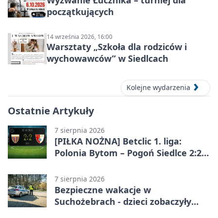
Wyzwanie Łucznika – turniej dla
początkujących
14 września 2026, 16:00
Warsztaty „Szkoła dla rodziców i
wychowawców” w Siedlcach
Kolejne wydarzenia
Ostatnie Artykuły
7 sierpnia 2026
[PIŁKA NOŻNA] Betclic 1. liga:
Polonia Bytom – Pogoń Siedlce 2:2.
Pogoń odrobiła straty w
emocjonującej końcówce
7 sierpnia 2026
Bezpieczne wakacje w
Suchożebrach - dzieci zobaczyły
pracę służb