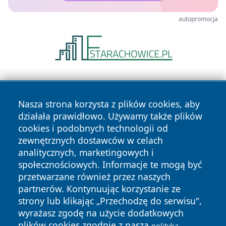
autopromocja
Nasza strona korzysta z plików cookies, aby
działała prawidłowo. Używamy także plików
cookies i podobnych technologii od
zewnętrznych dostawców w celach
Copyright © 2026 kochamsiedlce.pl Wszystkie prawa
analitycznych, marketingowych i
zastrzeżone.
społecznościowych. Informacje te mogą być
przetwarzane również przez naszych
partnerów. Kontynuując korzystanie ze
Polityka
Polityka
News
Autorzy
strony lub klikając „Przechodzę do serwisu",
Prywatności
Cookies
wyrażasz zgodę na użycie dodatkowych
plików cookies zgodnie z naszą
polityką