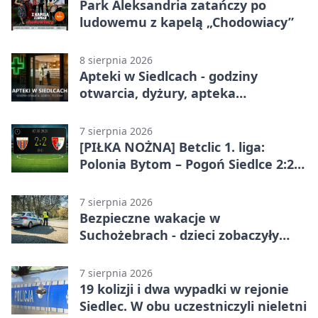
Park Aleksandria zatańczy po
ludowemu z kapelą „Chodowiacy”
8 sierpnia 2026
Apteki w Siedlcach - godziny
otwarcia, dyżury, apteka
całodobowa
7 sierpnia 2026
[PIŁKA NOŻNA] Betclic 1. liga:
Polonia Bytom – Pogoń Siedlce 2:2.
Pogoń odrobiła straty w
emocjonującej końcówce
7 sierpnia 2026
Bezpieczne wakacje w
Suchożebrach - dzieci zobaczyły
pracę służb
7 sierpnia 2026
19 kolizji i dwa wypadki w rejonie
Siedlec. W obu uczestniczyli nieletni