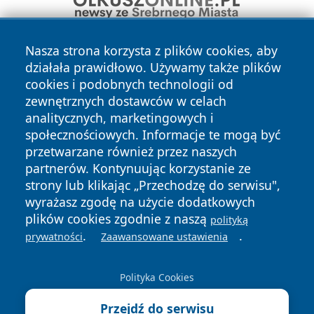
Nasza strona korzysta z plików cookies, aby
działała prawidłowo. Używamy także plików
cookies i podobnych technologii od
zewnętrznych dostawców w celach
analitycznych, marketingowych i
społecznościowych. Informacje te mogą być
Copyright © 2026 kochamsiedlce.pl Wszystkie prawa
zastrzeżone.
przetwarzane również przez naszych
partnerów. Kontynuując korzystanie ze
strony lub klikając „Przechodzę do serwisu",
Polityka
Polityka
wyrażasz zgodę na użycie dodatkowych
News
Autorzy
Prywatności
Cookies
plików cookies zgodnie z naszą
polityką
.
.
prywatności
Zaawansowane ustawienia
Polityka Cookies
Przejdź do serwisu