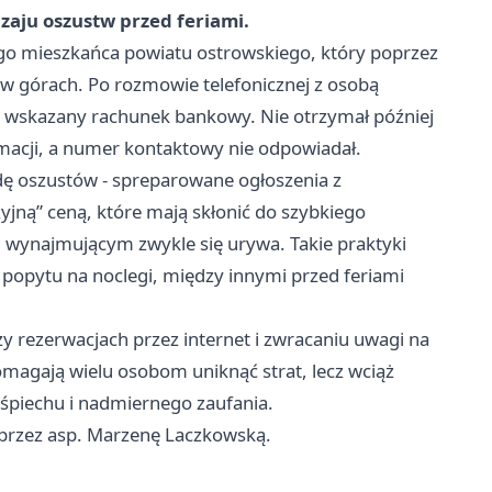
dzaju oszustw przed feriami.
iego mieszkańca powiatu ostrowskiego, który poprzez
w górach. Po rozmowie telefonicznej z osobą
i na wskazany rachunek bankowy. Nie otrzymał później
macji, a numer kontaktowy nie odpowiadał.
dę oszustów - spreparowane ogłoszenia z
zyjną” ceną, które mają skłonić do szybkiego
 wynajmującym zwykle się urywa. Takie praktyki
 popytu na noclegi, między innymi przed feriami
y rezerwacjach przez internet i zwracaniu uwagi na
omagają wielu osobom uniknąć strat, lecz wciąż
ośpiechu i nadmiernego zaufania.
przez asp. Marzenę Laczkowską.