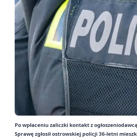
Po wpłaceniu zaliczki kontakt z ogłoszeniodawcą 
Sprawę zgłosił ostrowskiej policji 36‑letni miesz