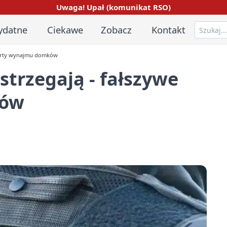
Uwaga! Upał (komunikat RSO)
ydatne
Ciekawe
Zobacz
Kontakt
oferty wynajmu domków
strzegają - fałszywe
ków