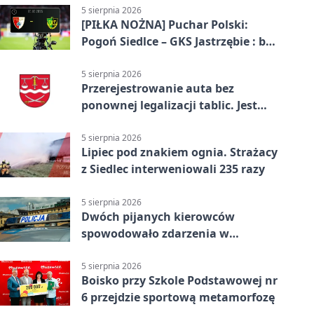
5 sierpnia 2026
[PIŁKA NOŻNA] Puchar Polski:
Pogoń Siedlce – GKS Jastrzębie : bez
gry, awans gospodarzy
5 sierpnia 2026
Przerejestrowanie auta bez
ponownej legalizacji tablic. Jest
ważna zmiana
5 sierpnia 2026
Lipiec pod znakiem ognia. Strażacy
z Siedlec interweniowali 235 razy
5 sierpnia 2026
Dwóch pijanych kierowców
spowodowało zdarzenia w
powiecie siedleckim
5 sierpnia 2026
Boisko przy Szkole Podstawowej nr
6 przejdzie sportową metamorfozę