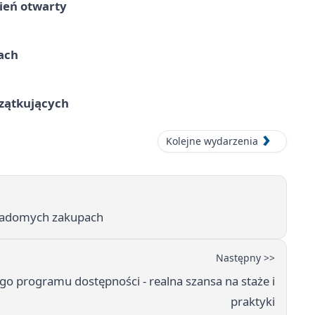
ień otwarty
cach
czątkujących
Kolejne wydarzenia
wiadomych zakupach
Następny >>
ego programu dostępności - realna szansa na staże i
praktyki