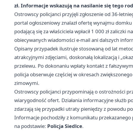
zł. Informacje wskazują na nasilanie się tego ro
Ostrowscy policjanci przyjęli zgłoszenie od 36‑letn
portal ogłoszeniowy znalazł ofertę wynajmu domku 
podającą się za właściciela wpłacił 1 000 zł zaliczk
obiecywanych wiadomości e‑mail ani dalszych infor
Opisany przypadek ilustruje stosowaną od lat meto
atrakcyjnymi zdjęciami, doskonałą lokalizacją i „oka
przelewu. Po dokonaniu wpłaty kontakt z fałszywym
policja obserwuje częściej w okresach zwiększonego
zimowymi.
Ostrowscy policjanci przypominają o ostrożności prz
wiarygodność ofert. Działania informacyjne służb p
zdarzają się przypadki utraty pieniędzy z powodu p
Informacje pochodziły z komunikatu przekazanego 
na podstawie:
Policja Siedlce
.