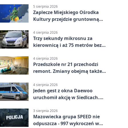
5 sierpnia 2026
Zaplecze Miejskiego Ośrodka
Kultury przejdzie gruntowną
modernizację
4 sierpnia 2026
Trzy sekundy mikrosnu za
kierownicą i aż 75 metrów bez
kontroli
4 sierpnia 2026
Przedszkole nr 21 przechodzi
remont. Zmiany obejmą także
łazienkę
4 sierpnia 2026
Jeden gest z okna Daewoo
uruchomił akcję w Siedlcach.
Zatrzymano sześć osób
3 sierpnia 2026
Mazowiecka grupa SPEED nie
odpuszcza - 997 wykroczeń w