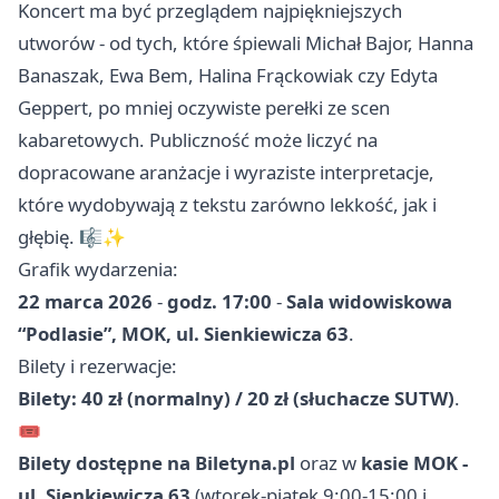
Koncert ma być przeglądem najpiękniejszych
utworów - od tych, które śpiewali Michał Bajor, Hanna
Banaszak, Ewa Bem, Halina Frąckowiak czy Edyta
Geppert, po mniej oczywiste perełki ze scen
kabaretowych. Publiczność może liczyć na
dopracowane aranżacje i wyraziste interpretacje,
które wydobywają z tekstu zarówno lekkość, jak i
głębię. 🎼✨
Grafik wydarzenia:
22 marca 2026
-
godz. 17:00
-
Sala widowiskowa
“Podlasie”, MOK, ul. Sienkiewicza 63
.
Bilety i rezerwacje:
Bilety: 40 zł (normalny) / 20 zł (słuchacze SUTW)
.
🎟️
Bilety dostępne na Biletyna.pl
oraz w
kasie MOK -
ul. Sienkiewicza 63
(wtorek-piątek 9:00-15:00 i