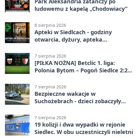
Park Aleksandria zatańczy po
ludowemu z kapelą „Chodowiacy”
8 sierpnia 2026
Apteki w Siedlcach - godziny
otwarcia, dyżury, apteka
całodobowa
7 sierpnia 2026
[PIŁKA NOŻNA] Betclic 1. liga:
Polonia Bytom – Pogoń Siedlce 2:2.
Pogoń odrobiła straty w
emocjonującej końcówce
7 sierpnia 2026
Bezpieczne wakacje w
Suchożebrach - dzieci zobaczyły
pracę służb
7 sierpnia 2026
19 kolizji i dwa wypadki w rejonie
Siedlec. W obu uczestniczyli nieletni