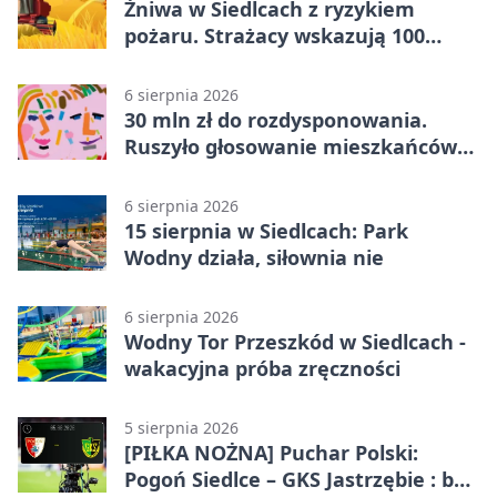
Żniwa w Siedlcach z ryzykiem
pożaru. Strażacy wskazują 100
metrów od lasu
6 sierpnia 2026
30 mln zł do rozdysponowania.
Ruszyło głosowanie mieszkańców
Mazowsza
6 sierpnia 2026
15 sierpnia w Siedlcach: Park
Wodny działa, siłownia nie
6 sierpnia 2026
Wodny Tor Przeszkód w Siedlcach -
wakacyjna próba zręczności
5 sierpnia 2026
[PIŁKA NOŻNA] Puchar Polski:
Pogoń Siedlce – GKS Jastrzębie : bez