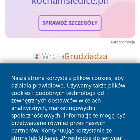
kochamsiedlce.pl!
SPRAWDŹ SZCZEGÓŁY
autopromocja
Nasza strona korzysta z plików cookies, aby
działała prawidłowo. Używamy także plików
cookies i podobnych technologii od
zewnętrznych dostawców w celach
analitycznych, marketingowych i
Copyright © 2026 kochamsiedlce.pl Wszystkie prawa
społecznościowych. Informacje te mogą być
zastrzeżone.
przetwarzane również przez naszych
partnerów. Kontynuując korzystanie ze
strony lub klikając „Przechodzę do serwisu",
Polityka
Polityka