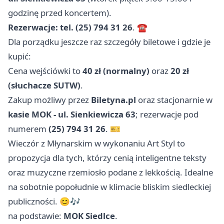
godzinę przed koncertem).
Rezerwacje: tel. (25) 794 31 26
. ☎️
Dla porządku jeszcze raz szczegóły biletowe i gdzie je
kupić:
Cena wejściówki to
40 zł (normalny)
oraz
20 zł
(słuchacze SUTW)
.
Zakup możliwy przez
Biletyna.pl
oraz stacjonarnie w
kasie MOK - ul. Sienkiewicza 63
; rezerwacje pod
numerem
(25) 794 31 26
. 🎫
Wieczór z Młynarskim w wykonaniu Art Styl to
propozycja dla tych, którzy cenią inteligentne teksty
oraz muzyczne rzemiosło podane z lekkością. Idealne
na sobotnie popołudnie w klimacie bliskim siedleckiej
publiczności. 😊🎶
na podstawie:
MOK Siedlce
.