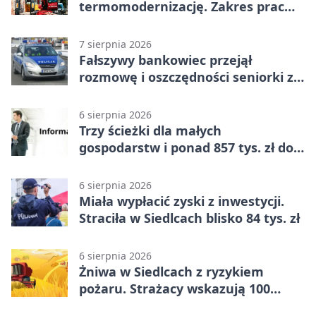
termomodernizację. Zakres prac
jest szeroki
7 sierpnia 2026
Fałszywy bankowiec przejął
rozmowę i oszczędności seniorki z
Siedlec
6 sierpnia 2026
Trzy ścieżki dla małych
gospodarstw i ponad 857 tys. zł do
zdobycia
6 sierpnia 2026
Miała wypłacić zyski z inwestycji.
Straciła w Siedlcach blisko 84 tys. zł
6 sierpnia 2026
Żniwa w Siedlcach z ryzykiem
pożaru. Strażacy wskazują 100
metrów od lasu