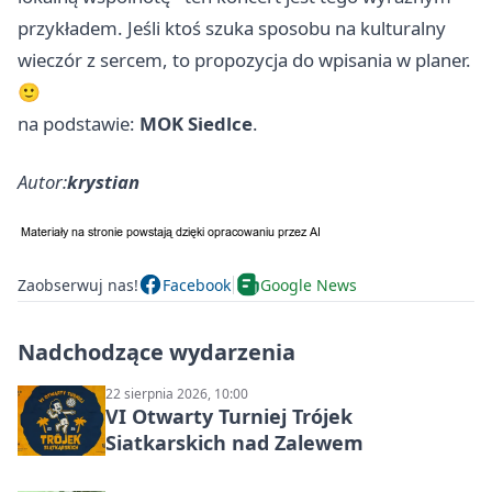
przykładem. Jeśli ktoś szuka sposobu na kulturalny
wieczór z sercem, to propozycja do wpisania w planer.
🙂
na podstawie:
MOK Siedlce
.
Autor:
krystian
Zaobserwuj nas!
Facebook
Google News
Nadchodzące wydarzenia
22 sierpnia 2026, 10:00
VI Otwarty Turniej Trójek
Siatkarskich nad Zalewem