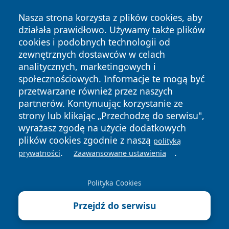
Nasza strona korzysta z plików cookies, aby
działała prawidłowo. Używamy także plików
cookies i podobnych technologii od
zewnętrznych dostawców w celach
Copyright © 2026 kochamsiedlce.pl Wszystkie prawa
analitycznych, marketingowych i
zastrzeżone.
społecznościowych. Informacje te mogą być
przetwarzane również przez naszych
partnerów. Kontynuując korzystanie ze
Polityka
Polityka
News
Autorzy
strony lub klikając „Przechodzę do serwisu",
Prywatności
Cookies
wyrażasz zgodę na użycie dodatkowych
plików cookies zgodnie z naszą
polityką
.
.
prywatności
Zaawansowane ustawienia
Polityka Cookies
Przejdź do serwisu