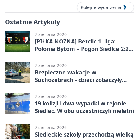
Kolejne wydarzenia
Ostatnie Artykuły
7 sierpnia 2026
[PIŁKA NOŻNA] Betclic 1. liga:
Polonia Bytom – Pogoń Siedlce 2:2.
Pogoń odrobiła straty w
emocjonującej końcówce
7 sierpnia 2026
Bezpieczne wakacje w
Suchożebrach - dzieci zobaczyły
pracę służb
7 sierpnia 2026
19 kolizji i dwa wypadki w rejonie
Siedlec. W obu uczestniczyli nieletni
7 sierpnia 2026
Siedleckie szkoły przechodzą wielką