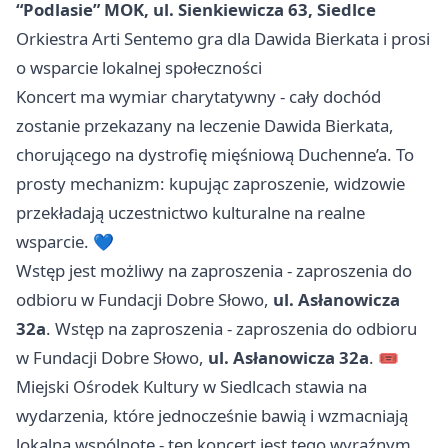
“Podlasie” MOK, ul. Sienkiewicza 63, Siedlce
Orkiestra Arti Sentemo gra dla Dawida Bierkata i prosi
o wsparcie lokalnej społeczności
Koncert ma wymiar charytatywny - cały dochód
zostanie przekazany na leczenie Dawida Bierkata,
chorującego na dystrofię mięśniową Duchenne’a. To
prosty mechanizm: kupując zaproszenie, widzowie
przekładają uczestnictwo kulturalne na realne
wsparcie. 💙
Wstęp jest możliwy na zaproszenia - zaproszenia do
odbioru w Fundacji Dobre Słowo,
ul. Asłanowicza
32a
. Wstęp na zaproszenia - zaproszenia do odbioru
w Fundacji Dobre Słowo,
ul. Asłanowicza 32a
. 🎟️
Miejski Ośrodek Kultury w Siedlcach stawia na
wydarzenia, które jednocześnie bawią i wzmacniają
lokalną wspólnotę - ten koncert jest tego wyraźnym