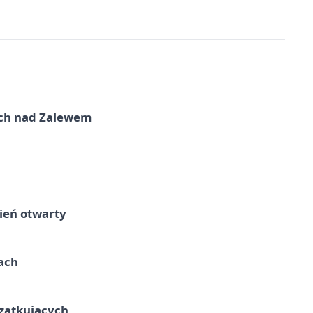
kich nad Zalewem
ień otwarty
cach
czątkujących