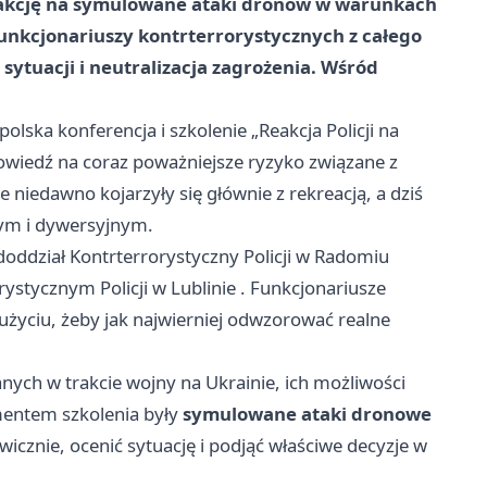
 reakcję na symulowane ataki dronów w warunkach
funkcjonariuszy kontrterrorystycznych z całego
 sytuacji i neutralizacja zagrożenia. Wśród
lska konferencja i szkolenie „Reakcja Policji na
owiedź na coraz poważniejsze ryzyko związane z
niedawno kojarzyły się głównie z rekreacją, a dziś
zym i dywersyjnym.
oddział Kontrterrorystyczny Policji w
Radomiu
ystycznym Policji w
Lublinie
. Funkcjonariusze
życiu, żeby jak najwierniej odwzorować realne
ych w trakcie wojny na Ukrainie, ich możliwości
entem szkolenia były
symulowane ataki dronowe
awicznie, ocenić sytuację i podjąć właściwe decyzje w