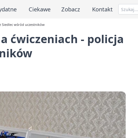
ydatne
Ciekawe
Zobacz
Kontakt
 z Siedlec wśród uczestników
a ćwiczeniach - policja
tników