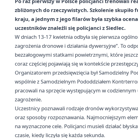
Po raz pierwszy w Polsce policjanci trenowali
zbliżonych do rzeczywistych. Szkolenie skupiło 
kraju, a jednym z jego filarów była szybka ocena
uczestników znaleźli się policjanci z Siedlec.
W dniach 13-17 kwietnia odbyła się pierwsza ogólnopo
zagrożenia dronowe i działania dywersyjne”. To odp
bezzałogowymi statkami powietrznymi, które jeszcze 
coraz częściej pojawiają się w kontekście przestępc
Organizatorem przedsięwzięcia był Samodzielny Pod
wspólnie z Samodzielnym Pododdziałem Kontrterror
pracowali na sprzęcie występującym w codziennym u
zagrożenie.
Uczestnicy poznawali rodzaje dronów wykorzystywan
oraz sposoby rozpoznawania. Najmocniejszym elem
na wyznaczone cele. Policjanci musieli działać błysk
czasie, kiedy liczyła się każda sekunda.