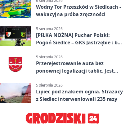
6 sierpnia 2026
Wodny Tor Przeszkód w Siedlcach -
wakacyjna próba zręczności
5 sierpnia 2026
[PIŁKA NOŻNA] Puchar Polski:
Pogoń Siedlce – GKS Jastrzębie : bez
gry, awans gospodarzy
5 sierpnia 2026
Przerejestrowanie auta bez
ponownej legalizacji tablic. Jest
ważna zmiana
5 sierpnia 2026
Lipiec pod znakiem ognia. Strażacy
z Siedlec interweniowali 235 razy