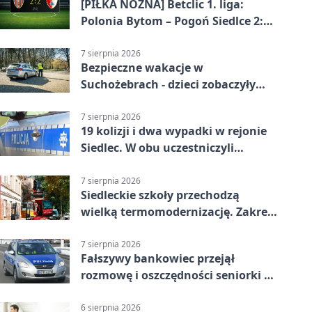
[PIŁKA NOŻNA] Betclic 1. liga:
Polonia Bytom – Pogoń Siedlce 2:2.
Pogoń odrobiła straty w
emocjonującej końcówce
7 sierpnia 2026
Bezpieczne wakacje w
Suchożebrach - dzieci zobaczyły
pracę służb
7 sierpnia 2026
19 kolizji i dwa wypadki w rejonie
Siedlec. W obu uczestniczyli
nieletni
7 sierpnia 2026
Siedleckie szkoły przechodzą
wielką termomodernizację. Zakres
prac jest szeroki
7 sierpnia 2026
Fałszywy bankowiec przejął
rozmowę i oszczędności seniorki z
Siedlec
6 sierpnia 2026