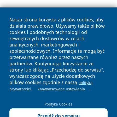
Nasza strona korzysta z plików cookies, aby
działała prawidłowo. Używamy także plików
cookies i podobnych technologii od
zewnętrznych dostawców w celach
Copyright © 2026 kochamsiedlce.pl Wszystkie prawa
analitycznych, marketingowych i
zastrzeżone.
społecznościowych. Informacje te mogą być
przetwarzane również przez naszych
partnerów. Kontynuując korzystanie ze
Polityka
Polityka
News
Autorzy
strony lub klikając „Przechodzę do serwisu",
Prywatności
Cookies
wyrażasz zgodę na użycie dodatkowych
plików cookies zgodnie z naszą
polityką
.
.
prywatności
Zaawansowane ustawienia
Polityka Cookies
Przejdź do serwisu