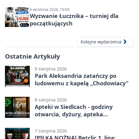
6 września 2026, 10:00
Wyzwanie Łucznika – turniej dla
początkujących
Kolejne wydarzenia
Ostatnie Artykuły
9 sierpnia 2026
Park Aleksandria zatańczy po
ludowemu z kapelą „Chodowiacy”
8 sierpnia 2026
Apteki w Siedlcach - godziny
otwarcia, dyżury, apteka
całodobowa
7 sierpnia 2026
[PIŁKA NOŻNA] Betclic 1. liga: