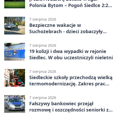
Polonia Bytom – Pogoń Siedlce 2:2.
Pogoń odrobiła straty w
emocjonującej końcówce
7 sierpnia 2026
Bezpieczne wakacje w
Suchożebrach - dzieci zobaczyły
pracę służb
7 sierpnia 2026
19 kolizji i dwa wypadki w rejonie
Siedlec. W obu uczestniczyli nieletni
7 sierpnia 2026
Siedleckie szkoły przechodzą wielką
termomodernizację. Zakres prac
jest szeroki
7 sierpnia 2026
Fałszywy bankowiec przejął
rozmowę i oszczędności seniorki z
Siedlec