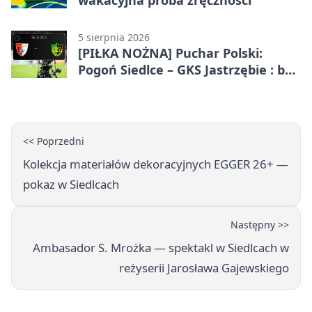
wakacyjna próba zręczności
5 sierpnia 2026
[PIŁKA NOŻNA] Puchar Polski:
Pogoń Siedlce – GKS Jastrzębie : bez
gry, awans gospodarzy
<< Poprzedni
Kolekcja materiałów dekoracyjnych EGGER 26+ —
pokaz w Siedlcach
Następny >>
Ambasador S. Mrożka — spektakl w Siedlcach w
reżyserii Jarosława Gajewskiego