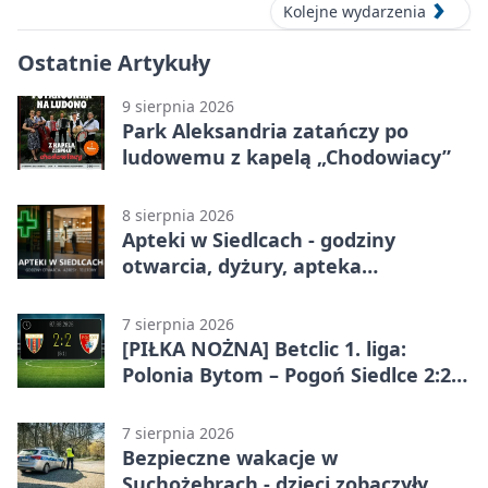
Kolejne wydarzenia
Ostatnie Artykuły
9 sierpnia 2026
Park Aleksandria zatańczy po
ludowemu z kapelą „Chodowiacy”
8 sierpnia 2026
Apteki w Siedlcach - godziny
otwarcia, dyżury, apteka
całodobowa
7 sierpnia 2026
[PIŁKA NOŻNA] Betclic 1. liga:
Polonia Bytom – Pogoń Siedlce 2:2.
Pogoń odrobiła straty w
emocjonującej końcówce
7 sierpnia 2026
Bezpieczne wakacje w
Suchożebrach - dzieci zobaczyły